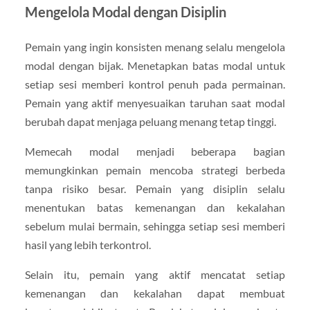
Mengelola Modal dengan Disiplin
Pemain yang ingin konsisten menang selalu mengelola
modal dengan bijak. Menetapkan batas modal untuk
setiap sesi memberi kontrol penuh pada permainan.
Pemain yang aktif menyesuaikan taruhan saat modal
berubah dapat menjaga peluang menang tetap tinggi.
Memecah modal menjadi beberapa bagian
memungkinkan pemain mencoba strategi berbeda
tanpa risiko besar. Pemain yang disiplin selalu
menentukan batas kemenangan dan kekalahan
sebelum mulai bermain, sehingga setiap sesi memberi
hasil yang lebih terkontrol.
Selain itu, pemain yang aktif mencatat setiap
kemenangan dan kekalahan dapat membuat