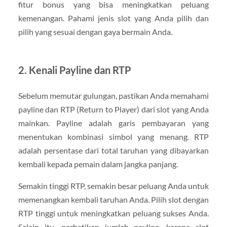
fitur bonus yang bisa meningkatkan peluang
kemenangan. Pahami jenis slot yang Anda pilih dan
pilih yang sesuai dengan gaya bermain Anda.
2.
Kenali Payline dan RTP
Sebelum memutar gulungan, pastikan Anda memahami
payline dan RTP (Return to Player) dari slot yang Anda
mainkan. Payline adalah garis pembayaran yang
menentukan kombinasi simbol yang menang. RTP
adalah persentase dari total taruhan yang dibayarkan
kembali kepada pemain dalam jangka panjang.
Semakin tinggi RTP, semakin besar peluang Anda untuk
memenangkan kembali taruhan Anda. Pilih slot dengan
RTP tinggi untuk meningkatkan peluang sukses Anda.
Selain itu, perhatikan jumlah payline, karena slot