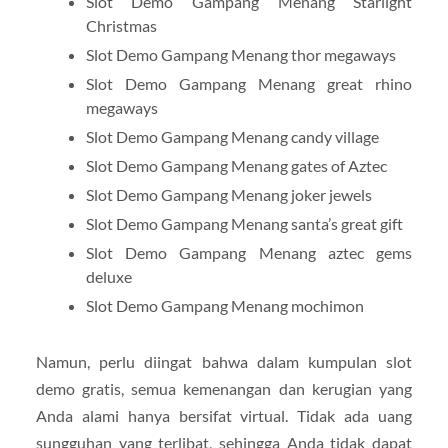
Slot Demo Gampang Menang Starlight
Christmas
Slot Demo Gampang Menang thor megaways
Slot Demo Gampang Menang great rhino
megaways
Slot Demo Gampang Menang candy village
Slot Demo Gampang Menang gates of Aztec
Slot Demo Gampang Menang joker jewels
Slot Demo Gampang Menang santa’s great gift
Slot Demo Gampang Menang aztec gems
deluxe
Slot Demo Gampang Menang mochimon
Namun, perlu diingat bahwa dalam kumpulan slot
demo gratis, semua kemenangan dan kerugian yang
Anda alami hanya bersifat virtual. Tidak ada uang
sungguhan yang terlibat, sehingga Anda tidak dapat