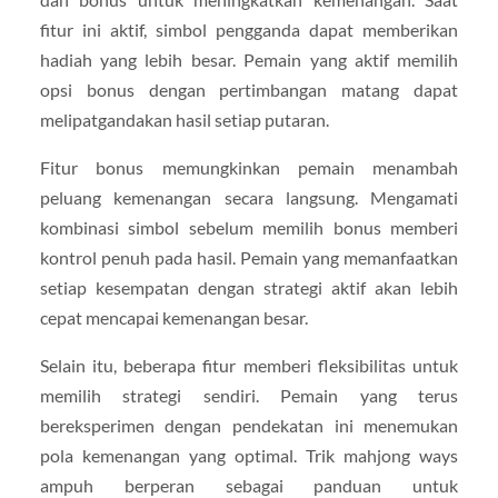
fitur ini aktif, simbol pengganda dapat memberikan
hadiah yang lebih besar. Pemain yang aktif memilih
opsi bonus dengan pertimbangan matang dapat
melipatgandakan hasil setiap putaran.
Fitur bonus memungkinkan pemain menambah
peluang kemenangan secara langsung. Mengamati
kombinasi simbol sebelum memilih bonus memberi
kontrol penuh pada hasil. Pemain yang memanfaatkan
setiap kesempatan dengan strategi aktif akan lebih
cepat mencapai kemenangan besar.
Selain itu, beberapa fitur memberi fleksibilitas untuk
memilih strategi sendiri. Pemain yang terus
bereksperimen dengan pendekatan ini menemukan
pola kemenangan yang optimal. Trik mahjong ways
ampuh berperan sebagai panduan untuk