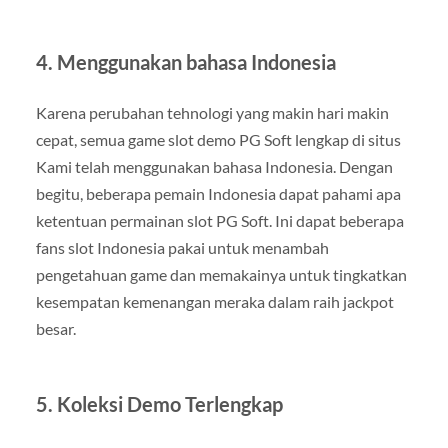
4. Menggunakan bahasa Indonesia
Karena perubahan tehnologi yang makin hari makin
cepat, semua game slot demo PG Soft lengkap di situs
Kami telah menggunakan bahasa Indonesia. Dengan
begitu, beberapa pemain Indonesia dapat pahami apa
ketentuan permainan slot PG Soft. Ini dapat beberapa
fans slot Indonesia pakai untuk menambah
pengetahuan game dan memakainya untuk tingkatkan
kesempatan kemenangan meraka dalam raih jackpot
besar.
5. Koleksi Demo Terlengkap