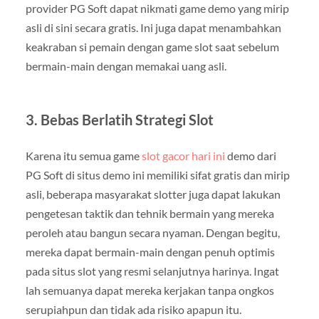
provider PG Soft dapat nikmati game demo yang mirip
asli di sini secara gratis. Ini juga dapat menambahkan
keakraban si pemain dengan game slot saat sebelum
bermain-main dengan memakai uang asli.
3. Bebas Berlatih Strategi Slot
Karena itu semua game
slot gacor hari ini
demo dari
PG Soft di situs demo ini memiliki sifat gratis dan mirip
asli, beberapa masyarakat slotter juga dapat lakukan
pengetesan taktik dan tehnik bermain yang mereka
peroleh atau bangun secara nyaman. Dengan begitu,
mereka dapat bermain-main dengan penuh optimis
pada situs slot yang resmi selanjutnya harinya. Ingat
lah semuanya dapat mereka kerjakan tanpa ongkos
serupiahpun dan tidak ada risiko apapun itu.