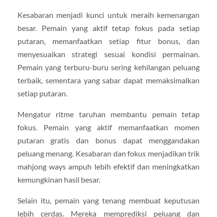
Kesabaran menjadi kunci untuk meraih kemenangan
besar. Pemain yang aktif tetap fokus pada setiap
putaran, memanfaatkan setiap fitur bonus, dan
menyesuaikan strategi sesuai kondisi permainan.
Pemain yang terburu-buru sering kehilangan peluang
terbaik, sementara yang sabar dapat memaksimalkan
setiap putaran.
Mengatur ritme taruhan membantu pemain tetap
fokus. Pemain yang aktif memanfaatkan momen
putaran gratis dan bonus dapat menggandakan
peluang menang. Kesabaran dan fokus menjadikan trik
mahjong ways ampuh lebih efektif dan meningkatkan
kemungkinan hasil besar.
Selain itu, pemain yang tenang membuat keputusan
lebih cerdas. Mereka memprediksi peluang dan