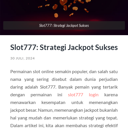
Slot777: Strategi Jackpot Sukses
Slot777: Strategi Jackpot Sukses
30 JULI, 2024
Permainan slot online semakin populer, dan salah satu
nama yang sering disebut dalam dunia perjudian
daring adalah Slot777. Banyak pemain yang tertarik
dengan permainan ini
slot777 login
karena
menawarkan kesempatan untuk memenangkan
jackpot besar. Namun, memenangkan jackpot bukanlah
hal yang mudah dan memerlukan strategi yang tepat.
Dalam artikel ini, kita akan membahas strategi efektif