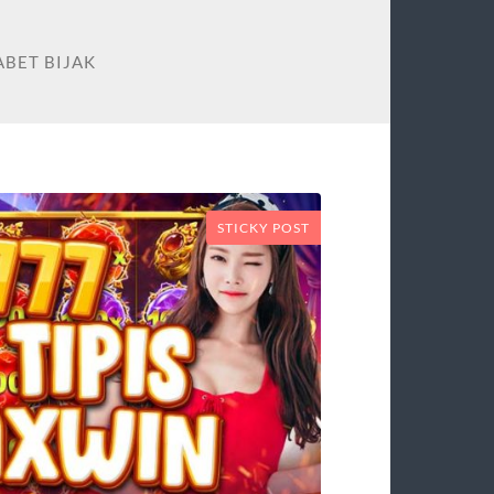
ABET BIJAK
STICKY POST