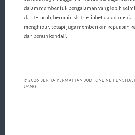
dalam membentuk pengalaman yang lebih seimb
dan terarah, bermain slot ceriabet dapat menjad
menghibur, tetapi juga memberikan kepuasan kar
dan penuh kendali.
© 2026
BERITA PERMAINAN JUDI ONLINE PENGHAS
UANG