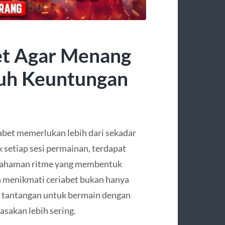
et Agar Menang
nuh Keuntungan
iabet memerlukan lebih dari sekadar
 setiap sesi permainan, terdapat
emahaman ritme yang membentuk
 menikmati ceriabet bukan hanya
na tantangan untuk bermain dengan
rasakan lebih sering.