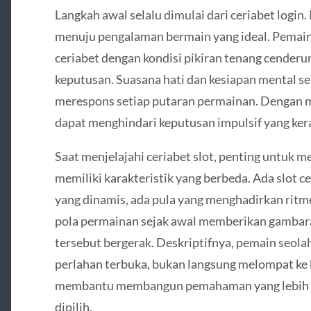
Langkah awal selalu dimulai dari ceriabet login
menuju pengalaman bermain yang ideal. Pemain
ceriabet dengan kondisi pikiran tenang cender
keputusan. Suasana hati dan kesiapan mental s
merespons setiap putaran permainan. Dengan m
dapat menghindari keputusan impulsif yang ker
Saat menjelajahi ceriabet slot, penting untuk
memiliki karakteristik yang berbeda. Ada slot c
yang dinamis, ada pula yang menghadirkan ritme
pola permainan sejak awal memberikan gambar
tersebut bergerak. Deskriptifnya, pemain seola
perlahan terbuka, bukan langsung melompat ke b
membantu membangun pemahaman yang lebih d
dipilih.