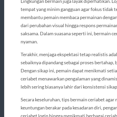
Lingkungan bermain juga layak diperhatikan. Log
tempat yang minim gangguan agar fokus tidak t
membantu pemain membaca permainan dengan lebi
dari perubahan visual hingga respons permainan
saksama. Dalam suasana seperti ini, bermain cer
nyaman.
Terakhir, menjaga ekspektasi tetap realistis ada
sebaiknya dipandang sebagai proses bertahap, b
Dengan sikap ini, pemain dapat menikmati setia
ceriabet menawarkan pengalaman yang dinamis
lebih sering biasanya lahir dari konsistensi sika
Secara keseluruhan, tips bermain ceriabet agar
keuntungan berakar pada kesadaran diri, pengam
ceriabet login hingga menikmati berbagai ceriab