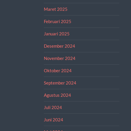
Maret 2025
Februari 2025
Januari 2025
Desember 2024
November 2024
Oktober 2024
September 2024
Agustus 2024
Juli 2024
Juni 2024