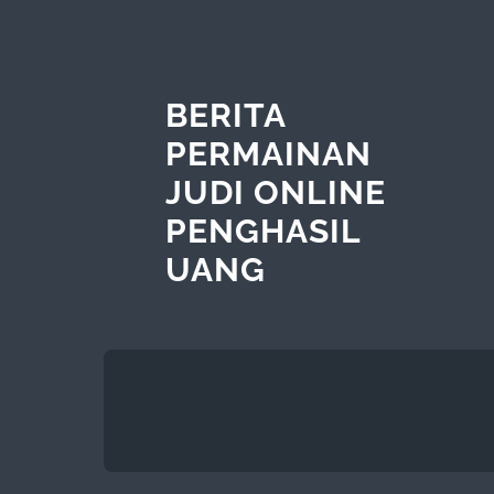
BERITA
PERMAINAN
JUDI ONLINE
PENGHASIL
UANG