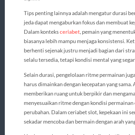
Tips penting lainnya adalah mengatur durasi be
jeda dapat mengaburkan fokus dan membuat kep
Dalam konteks
ceriabet
, pemain yang menentu
biasanya lebih mampu menjaga konsistensi. Ket
berhenti sejenak justru menjadi bagian dari stra
selalu tersedia, tetapi kondisi mental yang segar
Selain durasi, pengelolaan ritme permainan jug
harus dimainkan dengan kecepatan yang sama.
memberikan ruang untuk berpikir dan mengam
menyesuaikan ritme dengan kondisi permainan 
perubahan. Dalam ceriabet slot, kepekaan ini 
sekadar mencoba dan bermain dengan arah yang 