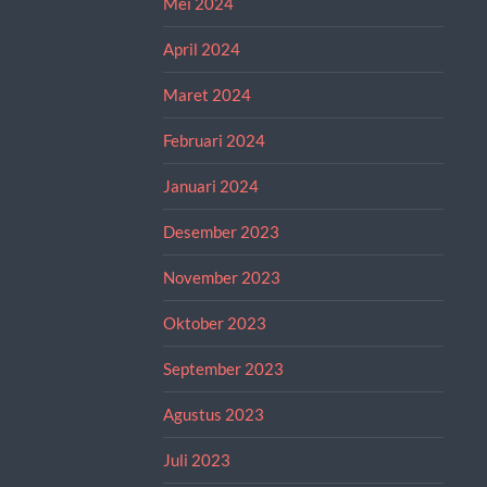
Mei 2024
April 2024
Maret 2024
Februari 2024
Januari 2024
Desember 2023
November 2023
Oktober 2023
September 2023
Agustus 2023
Juli 2023