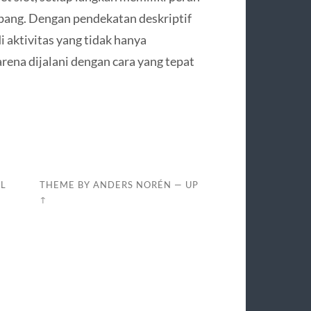
ang. Dengan pendekatan deskriptif
i aktivitas yang tidak hanya
ena dijalani dengan cara yang tepat
IL
THEME BY
ANDERS NORÉN
—
UP
↑