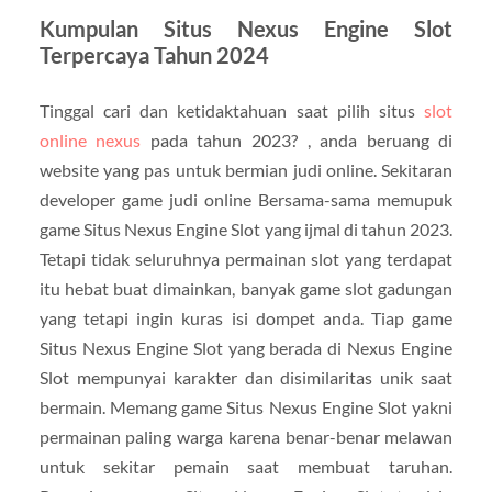
Kumpulan Situs Nexus Engine Slot
Terpercaya Tahun 2024
Tinggal cari dan ketidaktahuan saat pilih situs
slot
online nexus
pada tahun 2023? , anda beruang di
website yang pas untuk bermian judi online. Sekitaran
developer game judi online Bersama-sama memupuk
game Situs Nexus Engine Slot yang ijmal di tahun 2023.
Tetapi tidak seluruhnya permainan slot yang terdapat
itu hebat buat dimainkan, banyak game slot gadungan
yang tetapi ingin kuras isi dompet anda. Tiap game
Situs Nexus Engine Slot yang berada di Nexus Engine
Slot mempunyai karakter dan disimilaritas unik saat
bermain. Memang game Situs Nexus Engine Slot yakni
permainan paling warga karena benar-benar melawan
untuk sekitar pemain saat membuat taruhan.