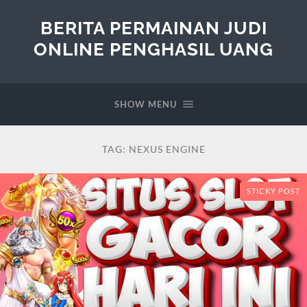
BERITA PERMAINAN JUDI
ONLINE PENGHASIL UANG
SHOW MENU
TAG:
NEXUS ENGINE
STICKY POST