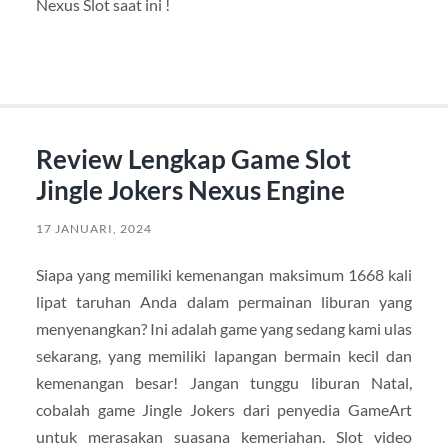
Nexus Slot saat ini !
Review Lengkap Game Slot
Jingle Jokers Nexus Engine
17 JANUARI, 2024
Siapa yang memiliki kemenangan maksimum 1668 kali
lipat taruhan Anda dalam permainan liburan yang
menyenangkan? Ini adalah game yang sedang kami ulas
sekarang, yang memiliki lapangan bermain kecil dan
kemenangan besar! Jangan tunggu liburan Natal,
cobalah game Jingle Jokers dari penyedia GameArt
untuk merasakan suasana kemeriahan. Slot video