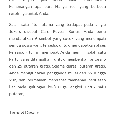
kemenangan apa pun. Hanya reel yang berbeda
respinnya untuk Anda.
Salah satu fitur utama yang terdapat pada Jingle
Jokers disebut Card Reveal Bonus. Anda perlu
mendaratkan 9 simbol yang cocok yang menempati
semua posisi yang tersedia, untuk mendapatkan akses
ke sana. Fitur ini membuat Anda memilih salah satu
kartu yang ditampilkan, untuk memberikan antara 5
dan 25 putaran gratis. Selama durasi putaran gratis,
Anda menggunakan pengganda mulai dari 2x hingga
20x, dan permainan mendapat tambahan perluasan
liar pada gulungan ke-3 (juga lengket untuk satu
putaran).
Tema & Desain