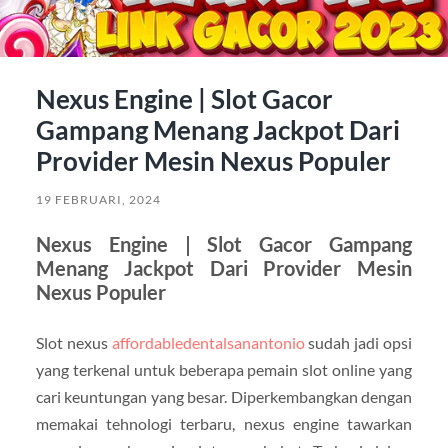
Nexus Engine | Slot Gacor
Gampang Menang Jackpot Dari
Provider Mesin Nexus Populer
19 FEBRUARI, 2024
Nexus Engine | Slot Gacor Gampang
Menang Jackpot Dari Provider Mesin
Nexus Populer
Slot nexus
affordabledentalsanantonio
sudah jadi opsi
yang terkenal untuk beberapa pemain slot online yang
cari keuntungan yang besar. Diperkembangkan dengan
memakai tehnologi terbaru, nexus engine tawarkan