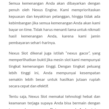
Semua kemenangan Anda akan dibayarkan dengan
penuh oleh Nexus Engine. Kami memprioritaskan
kepuasan dan keyakinan pelanggan, hingga tidak ada
kebimbangan jika semua kemenangan Anda akan kami
bayar on time. Tidak harus menanti lama untuk nikmati
hasil kemenangan Anda, karena kami jamin
pembayaran sehari-harinya.
Nexus Slot dikenal juga istilah “nexus gacor”, yang
memperlihatkan bukti jika mesin slot kami mempunyai
tingkat kemenangan tinggi. Dengan tingkat peluang
lebih tinggi ini, Anda mempunyai kesempatan
semakin lebih besar untuk hasilkan jutaan rupiah
secara cepat dan efektif.
Tentu saja, Nexus Slot memakai tehnologi hebat dan
keamanan terjaga supaya Anda bisa bermain dengan