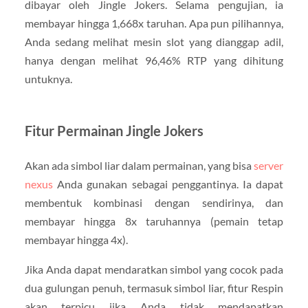
dibayar oleh Jingle Jokers. Selama pengujian, ia
membayar hingga 1,668x taruhan. Apa pun pilihannya,
Anda sedang melihat mesin slot yang dianggap adil,
hanya dengan melihat 96,46% RTP yang dihitung
untuknya.
Fitur Permainan Jingle Jokers
Akan ada simbol liar dalam permainan, yang bisa
server
nexus
Anda gunakan sebagai penggantinya. Ia dapat
membentuk kombinasi dengan sendirinya, dan
membayar hingga 8x taruhannya (pemain tetap
membayar hingga 4x).
Jika Anda dapat mendaratkan simbol yang cocok pada
dua gulungan penuh, termasuk simbol liar, fitur Respin
akan terpicu jika Anda tidak mendapatkan