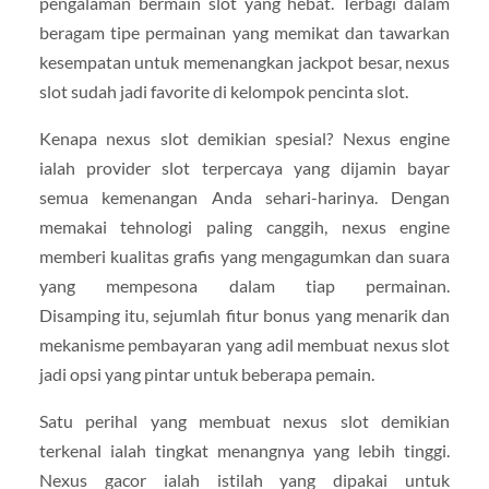
pengalaman bermain slot yang hebat. Terbagi dalam
beragam tipe permainan yang memikat dan tawarkan
kesempatan untuk memenangkan jackpot besar, nexus
slot sudah jadi favorite di kelompok pencinta slot.
Kenapa nexus slot demikian spesial? Nexus engine
ialah provider slot terpercaya yang dijamin bayar
semua kemenangan Anda sehari-harinya. Dengan
memakai tehnologi paling canggih, nexus engine
memberi kualitas grafis yang mengagumkan dan suara
yang mempesona dalam tiap permainan.
Disamping itu, sejumlah fitur bonus yang menarik dan
mekanisme pembayaran yang adil membuat nexus slot
jadi opsi yang pintar untuk beberapa pemain.
Satu perihal yang membuat nexus slot demikian
terkenal ialah tingkat menangnya yang lebih tinggi.
Nexus gacor ialah istilah yang dipakai untuk