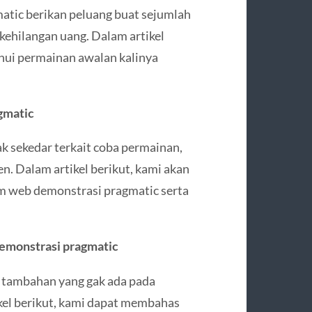
matic berikan peluang buat sejumlah
kehilangan uang. Dalam artikel
hui permainan awalan kalinya
agmatic
k sekedar terkait coba permainan,
en. Dalam artikel berikut, kami akan
am web demonstrasi pragmatic serta
emonstrasi pragmatic
k tambahan yang gak ada pada
kel berikut, kami dapat membahas