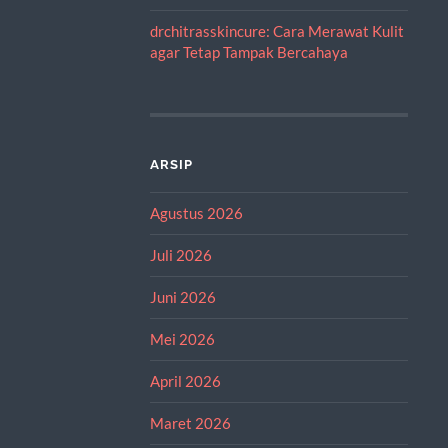
drchitrasskincure: Cara Merawat Kulit
agar Tetap Tampak Bercahaya
ARSIP
Agustus 2026
Juli 2026
Juni 2026
Mei 2026
April 2026
Maret 2026