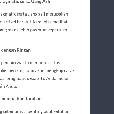
pragmatic serta Uang Asli
agmatic serta uang asli merupakan
artikel berikut, kami bisa melihat
ang mana lebih pas buat keperluan
c dengan Ringan
pa pemain waktu menunjuk situs
kel berikut, kami akan mengkaji cara-
si pragmatic sebab itu Anda mulai
ain Anda.
enempatkan Taruhan
sebenarnya, penting buat ketahui