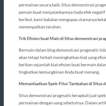
permainan secara baik. Situs demonstrasi prag
pemain buat menjalankannya tiada efek negatif 
berikut, kami bakalan mengupas utamanya keta
menempatkan taruhan.
Trik Efisien buat Main di Situs demonstrasi pr
Bermain dalam blog demonstrasi pragmatic tida
akan tetapi terkait meningkatkan kiat yang efisi
berikan sejumlah kiat efisien buat bermain dal
tingkatkan kemungkinan Anda buat menang.
Memanfaatkan Spek-Fitur Tambahan di Situs d
Situs demonstrasi pragmatic kerapkali jual spe
permainan dengan uang sebetulnya. Dalam arti