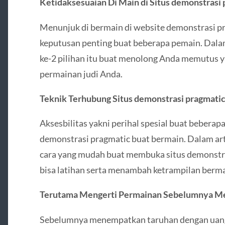
Ketidaksesuaian Di Main di Situs demonstrasi 
Menunjuk di bermain di website demonstrasi pr
keputusan penting buat beberapa pemain. Dalam 
ke-2 pilihan itu buat menolong Anda memutus y
permainan judi Anda.
Teknik Terhubung Situs demonstrasi pragmati
Aksesbilitas yakni perihal spesial buat bebera
demonstrasi pragmatic buat bermain. Dalam arti
cara yang mudah buat membuka situs demonstra
bisa latihan serta menambah ketrampilan berm
Terutama Mengerti Permainan Sebelumnya M
Sebelumnya menempatkan taruhan dengan uang 