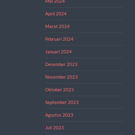
Mei 2024
April 2024
Maret 2024
Februari 2024
Januari 2024
Desember 2023
November 2023
Oktober 2023
September 2023
Agustus 2023
Juli 2023