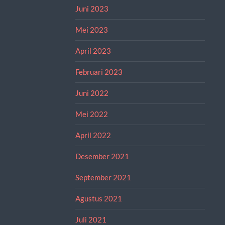
Juni 2023
Mei 2023
April 2023
Februari 2023
Juni 2022
Mei 2022
April 2022
Desember 2021
September 2021
Agustus 2021
Juli 2021