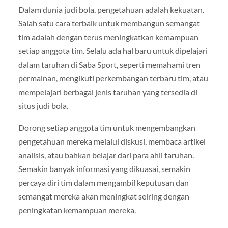
Dalam dunia judi bola, pengetahuan adalah kekuatan.
Salah satu cara terbaik untuk membangun semangat
tim adalah dengan terus meningkatkan kemampuan
setiap anggota tim. Selalu ada hal baru untuk dipelajari
dalam taruhan di Saba Sport, seperti memahami tren
permainan, mengikuti perkembangan terbaru tim, atau
mempelajari berbagai jenis taruhan yang tersedia di
situs judi bola.
Dorong setiap anggota tim untuk mengembangkan
pengetahuan mereka melalui diskusi, membaca artikel
analisis, atau bahkan belajar dari para ahli taruhan.
Semakin banyak informasi yang dikuasai, semakin
percaya diri tim dalam mengambil keputusan dan
semangat mereka akan meningkat seiring dengan
peningkatan kemampuan mereka.