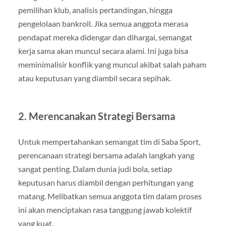
pemilihan klub, analisis pertandingan, hingga
pengelolaan bankroll. Jika semua anggota merasa
pendapat mereka didengar dan dihargai, semangat
kerja sama akan muncul secara alami. Ini juga bisa
meminimalisir konflik yang muncul akibat salah paham
atau keputusan yang diambil secara sepihak.
2. Merencanakan Strategi Bersama
Untuk mempertahankan semangat tim di Saba Sport,
perencanaan strategi bersama adalah langkah yang
sangat penting. Dalam dunia judi bola, setiap
keputusan harus diambil dengan perhitungan yang
matang. Melibatkan semua anggota tim dalam proses
ini akan menciptakan rasa tanggung jawab kolektif
yang kuat.