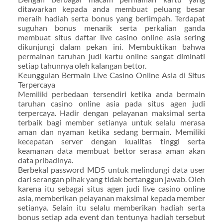
ditawarkan kepada anda membuat peluang besar
meraih hadiah serta bonus yang berlimpah. Terdapat
suguhan bonus menarik serta perkalian ganda
membuat situs daftar live casino online asia sering
dikunjungi dalam pekan ini. Membuktikan bahwa
permainan taruhan judi kartu online sangat diminati
setiap tahunnya oleh kalangan bettor.
Keunggulan Bermain Live Casino Online Asia di Situs
Terpercaya
Memiliki perbedaan tersendiri ketika anda bermain
taruhan casino online asia pada situs agen judi
terpercaya. Hadir dengan pelayanan maksimal serta
terbaik bagi member setianya untuk selalu merasa
aman dan nyaman ketika sedang bermain. Memiliki
kecepatan server dengan kualitas tinggi serta
keamanan data membuat bettor serasa aman akan
data pribadinya.
Berbekal password MD5 untuk melindungi data user
dari serangan pihak yang tidak bertanggun jawab. Oleh
karena itu sebagai situs agen judi live casino online
asia, memberikan pelayanan maksimal kepada member
setianya. Selain itu selalu memberikan hadiah serta
bonus setiap ada event dan tentunya hadiah tersebut