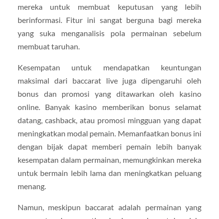
mereka untuk membuat keputusan yang lebih
berinformasi. Fitur ini sangat berguna bagi mereka
yang suka menganalisis pola permainan sebelum
membuat taruhan.
Kesempatan untuk mendapatkan keuntungan
maksimal dari baccarat live juga dipengaruhi oleh
bonus dan promosi yang ditawarkan oleh kasino
online. Banyak kasino memberikan bonus selamat
datang, cashback, atau promosi mingguan yang dapat
meningkatkan modal pemain. Memanfaatkan bonus ini
dengan bijak dapat memberi pemain lebih banyak
kesempatan dalam permainan, memungkinkan mereka
untuk bermain lebih lama dan meningkatkan peluang
menang.
Namun, meskipun baccarat adalah permainan yang