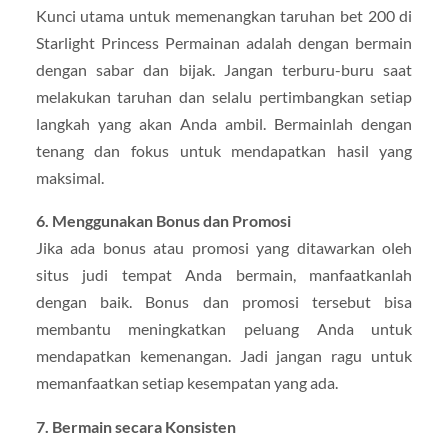
Kunci utama untuk memenangkan taruhan bet 200 di
Starlight Princess Permainan adalah dengan bermain
dengan sabar dan bijak. Jangan terburu-buru saat
melakukan taruhan dan selalu pertimbangkan setiap
langkah yang akan Anda ambil. Bermainlah dengan
tenang dan fokus untuk mendapatkan hasil yang
maksimal.
6. Menggunakan Bonus dan Promosi
Jika ada bonus atau promosi yang ditawarkan oleh
situs judi tempat Anda bermain, manfaatkanlah
dengan baik. Bonus dan promosi tersebut bisa
membantu meningkatkan peluang Anda untuk
mendapatkan kemenangan. Jadi jangan ragu untuk
memanfaatkan setiap kesempatan yang ada.
7. Bermain secara Konsisten