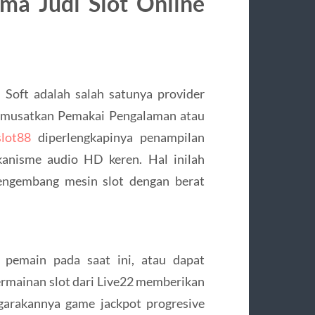
ma Judi Slot Online
Soft adalah salah satunya provider
memusatkan Pemakai Pengalaman atau
slot88
diperlengkapinya penampilan
kanisme audio HD keren. Hal inilah
engembang mesin slot dengan berat
 pemain pada saat ini, atau dapat
ermainan slot dari Live22 memberikan
garakannya game jackpot progresive