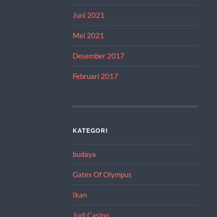
Juni 2021
Mei 2021
Desember 2017
Februari 2017
KATEGORI
budaya
Gates Of Olympus
Ikan
Judi Casino