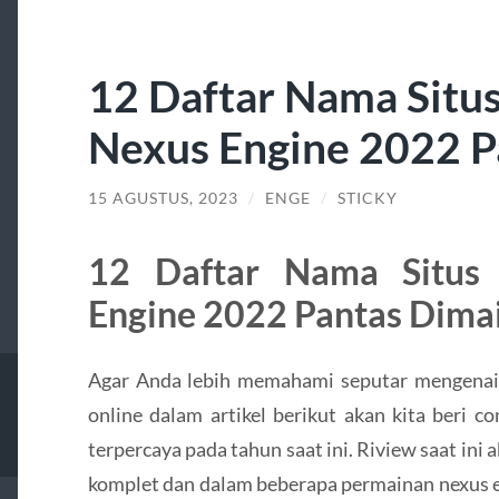
12 Daftar Nama Situs
Nexus Engine 2022 P
15 AGUSTUS, 2023
/
ENGE
/
STICKY
12 Daftar Nama Situs 
Engine 2022 Pantas Dima
Agar Anda lebih memahami seputar mengenai b
online dalam artikel berikut akan kita beri c
terpercaya pada tahun saat ini. Riview saat in
komplet dan dalam beberapa permainan nexus e