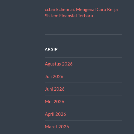
ccbankchennai: Mengenal Cara Kerja
Sistem Finansial Terbaru
ARSIP
Agustus 2026
Juli 2026
Juni 2026
Mei 2026
April 2026
Maret 2026