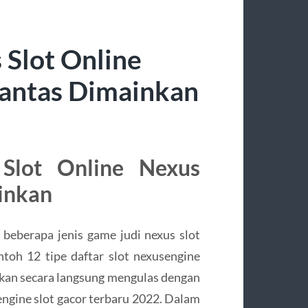
 Slot Online
antas Dimainkan
Slot Online Nexus
inkan
eberapa jenis game judi nexus slot
ontoh 12 tipe daftar slot nexusengine
i akan secara langsung mengulas dengan
ngine slot gacor terbaru 2022. Dalam