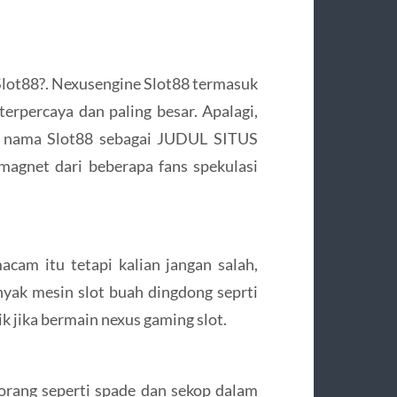
 Slot88?. Nexusengine Slot88 termasuk
terpercaya dan paling besar. Apalagi,
an nama Slot88 sebagai JUDUL SITUS
agnet dari beberapa fans spekulasi
am itu tetapi kalian jangan salah,
yak mesin slot buah dingdong seprti
k jika bermain nexus gaming slot.
orang seperti spade dan sekop dalam