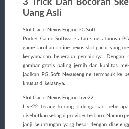
3 Trick Dan Bocoran Ske
Uang Asli
Slot Gacor Nexus Engine PG Soft
Pocket Game Software atau singkatannya PG 
game taruhan online nexus slot gacor yang 
kenyamanan beberapa pemainnya. Dengan
gambar gratis paling jernih dan kualitas me
jadikan PG Soft Nexusengine termasuk ke p
khusus di kelasnya.
Slot Gacor Nexus Engine Live22
Live22 terang kurang didengarkan beberapa
disebutkan sebagai provider terbaru. Namun p
janji keuntungan yang besar dengan diseleng