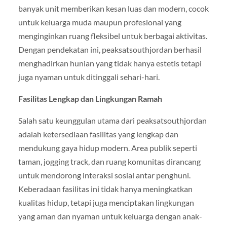
banyak unit memberikan kesan luas dan modern, cocok
untuk keluarga muda maupun profesional yang
menginginkan ruang fleksibel untuk berbagai aktivitas.
Dengan pendekatan ini, peaksatsouthjordan berhasil
menghadirkan hunian yang tidak hanya estetis tetapi
juga nyaman untuk ditinggali sehari-hari.
Fasilitas Lengkap dan Lingkungan Ramah
Salah satu keunggulan utama dari peaksatsouthjordan
adalah ketersediaan fasilitas yang lengkap dan
mendukung gaya hidup modern. Area publik seperti
taman, jogging track, dan ruang komunitas dirancang
untuk mendorong interaksi sosial antar penghuni.
Keberadaan fasilitas ini tidak hanya meningkatkan
kualitas hidup, tetapi juga menciptakan lingkungan
yang aman dan nyaman untuk keluarga dengan anak-