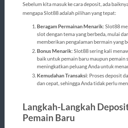
Sebelum kita masuk ke cara deposit, ada baikn
mengapa Slot88 adalah pilihan yang tepat:
Beragam Permainan Menarik
: Slot88 m
slot dengan tema yang berbeda, mulai dar
memberikan pengalaman bermain yang b
Bonus Menarik
: Slot88 sering kali men
baik untuk pemain baru maupun pemain set
meningkatkan peluang Anda untuk mena
Kemudahan Transaksi
: Proses deposit d
dan cepat, sehingga Anda tidak perlu me
Langkah-Langkah Deposit 
Pemain Baru