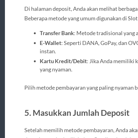
Di halaman deposit, Anda akan melihat berbaga
Beberapa metode yang umum digunakan di Slot8
Transfer Bank
: Metode tradisional yang
E-Wallet
: Seperti DANA, GoPay, dan OV
instan.
Kartu Kredit/Debit
: Jika Anda memiliki k
yang nyaman.
Pilih metode pembayaran yang paling nyaman b
5. Masukkan Jumlah Deposit
Setelah memilih metode pembayaran, Anda ak