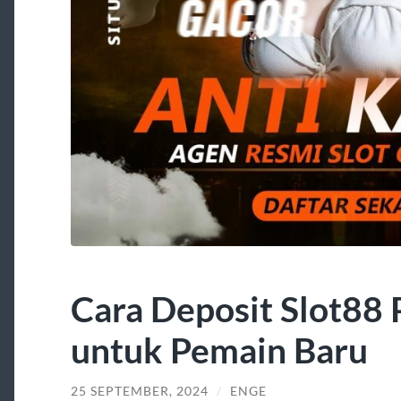
Cara Deposit Slot88
untuk Pemain Baru
25 SEPTEMBER, 2024
/
ENGE