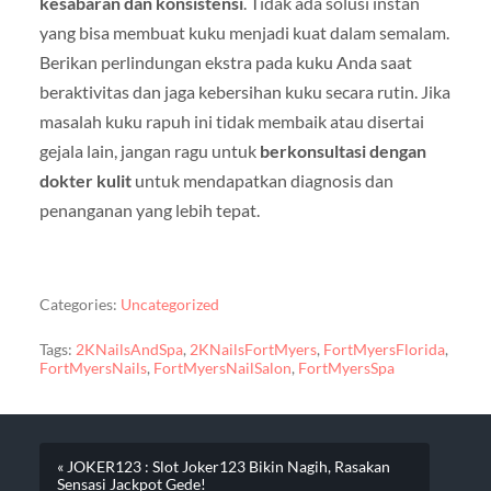
kesabaran dan konsistensi
. Tidak ada solusi instan
yang bisa membuat kuku menjadi kuat dalam semalam.
Berikan perlindungan ekstra pada kuku Anda saat
beraktivitas dan jaga kebersihan kuku secara rutin. Jika
masalah kuku rapuh ini tidak membaik atau disertai
gejala lain, jangan ragu untuk
berkonsultasi dengan
dokter kulit
untuk mendapatkan diagnosis dan
penanganan yang lebih tepat.
Categories:
Uncategorized
Tags:
2KNailsAndSpa
,
2KNailsFortMyers
,
FortMyersFlorida
,
FortMyersNails
,
FortMyersNailSalon
,
FortMyersSpa
« JOKER123 : Slot Joker123 Bikin Nagih, Rasakan
Sensasi Jackpot Gede!