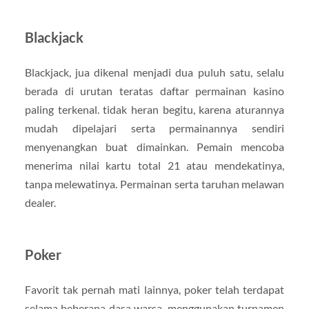
Blackjack
Blackjack, jua dikenal menjadi dua puluh satu, selalu
berada di urutan teratas daftar permainan kasino
paling terkenal. tidak heran begitu, karena aturannya
mudah dipelajari serta permainannya sendiri
menyenangkan buat dimainkan. Pemain mencoba
menerima nilai kartu total 21 atau mendekatinya,
tanpa melewatinya. Permainan serta taruhan melawan
dealer.
Poker
Favorit tak pernah mati lainnya, poker telah terdapat
selama beberapa dasa warsa. menggunakan turnamen