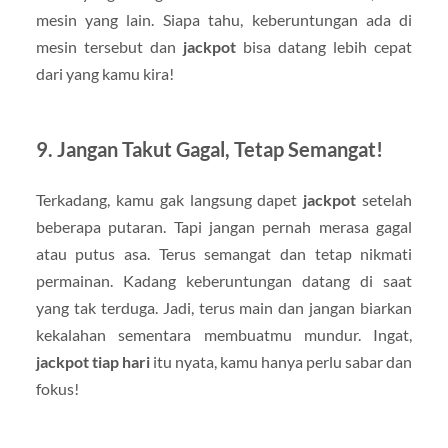
mesin yang lain. Siapa tahu, keberuntungan ada di
mesin tersebut dan
jackpot
bisa datang lebih cepat
dari yang kamu kira!
9. Jangan Takut Gagal, Tetap Semangat!
Terkadang, kamu gak langsung dapet
jackpot
setelah
beberapa putaran. Tapi jangan pernah merasa gagal
atau putus asa. Terus semangat dan tetap nikmati
permainan. Kadang keberuntungan datang di saat
yang tak terduga. Jadi, terus main dan jangan biarkan
kekalahan sementara membuatmu mundur. Ingat,
jackpot tiap hari
itu nyata, kamu hanya perlu sabar dan
fokus!