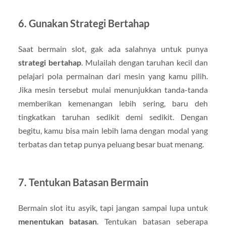
6. Gunakan Strategi Bertahap
Saat bermain slot, gak ada salahnya untuk punya
strategi bertahap
. Mulailah dengan taruhan kecil dan
pelajari pola permainan dari mesin yang kamu pilih.
Jika mesin tersebut mulai menunjukkan tanda-tanda
memberikan kemenangan lebih sering, baru deh
tingkatkan taruhan sedikit demi sedikit. Dengan
begitu, kamu bisa main lebih lama dengan modal yang
terbatas dan tetap punya peluang besar buat menang.
7. Tentukan Batasan Bermain
Bermain slot itu asyik, tapi jangan sampai lupa untuk
menentukan batasan
. Tentukan batasan seberapa