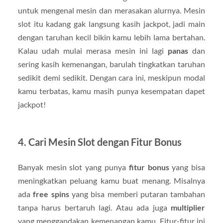
untuk mengenal mesin dan merasakan alurnya. Mesin
slot itu kadang gak langsung kasih jackpot, jadi main
dengan taruhan kecil bikin kamu lebih lama bertahan.
Kalau udah mulai merasa mesin ini lagi
panas
dan
sering kasih kemenangan, barulah tingkatkan taruhan
sedikit demi sedikit. Dengan cara ini, meskipun modal
kamu terbatas, kamu masih punya kesempatan dapet
jackpot!
4. Cari Mesin Slot dengan Fitur Bonus
Banyak mesin slot yang punya
fitur bonus
yang bisa
meningkatkan peluang kamu buat menang. Misalnya
ada
free spins
yang bisa memberi putaran tambahan
tanpa harus bertaruh lagi. Atau ada juga
multiplier
yang menggandakan kemenangan kamu. Fitur-fitur ini