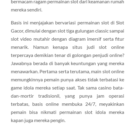
bermacam ragam permainan slot dari keamanan rumah
mereka sendiri.
Basis ini menjajakan bervariasi permainan slot di Slot
Gacor, dimulai dengan slot tiga gulungan classic sampai
slot video mutahir dengan diagram imersif serta fitur
menarik. Namun kenapa situs judi slot online
terpercaya demikian tenar di golongan penjudi online?
Jawabnya berada di banyak keuntungan yang mereka
menawarkan. Pertama serta terutama, main slot online
memungkinnya pemain punya akses tidak terbatasi ke
game idola mereka setiap saat. Tak sama casino bata-
dan-mortir tradisionil, yang punya jam operasi
terbatas, basis online membuka 24/7, meyakinkan
pemain bisa nikmati permainan slot idola mereka
kapan juga mereka pengin.