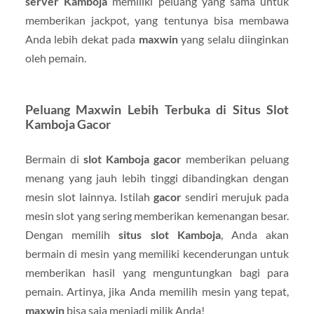
server Kamboja
memiliki peluang yang sama untuk
memberikan jackpot, yang tentunya bisa membawa
Anda lebih dekat pada
maxwin
yang selalu diinginkan
oleh pemain.
Peluang Maxwin Lebih Terbuka di Situs Slot
Kamboja Gacor
Bermain di
slot Kamboja gacor
memberikan peluang
menang yang jauh lebih tinggi dibandingkan dengan
mesin slot lainnya. Istilah
gacor
sendiri merujuk pada
mesin slot yang sering memberikan kemenangan besar.
Dengan memilih
situs slot Kamboja
, Anda akan
bermain di mesin yang memiliki kecenderungan untuk
memberikan hasil yang menguntungkan bagi para
pemain. Artinya, jika Anda memilih mesin yang tepat,
maxwin
bisa saja menjadi milik Anda!