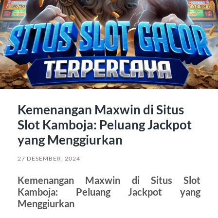
Kemenangan Maxwin di Situs
Slot Kamboja: Peluang Jackpot
yang Menggiurkan
27 DESEMBER, 2024
Kemenangan Maxwin di Situs Slot
Kamboja: Peluang Jackpot yang
Menggiurkan