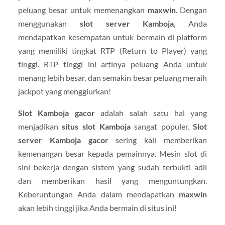
peluang besar untuk memenangkan
maxwin
. Dengan
menggunakan
slot server Kamboja
, Anda
mendapatkan kesempatan untuk bermain di platform
yang memiliki tingkat RTP (Return to Player) yang
tinggi. RTP tinggi ini artinya peluang Anda untuk
menang lebih besar, dan semakin besar peluang meraih
jackpot yang menggiurkan!
Slot Kamboja gacor
adalah salah satu hal yang
menjadikan
situs slot Kamboja
sangat populer.
Slot
server Kamboja gacor
sering kali memberikan
kemenangan besar kepada pemainnya. Mesin slot di
sini bekerja dengan sistem yang sudah terbukti adil
dan memberikan hasil yang menguntungkan.
Keberuntungan Anda dalam mendapatkan
maxwin
akan lebih tinggi jika Anda bermain di situs ini!