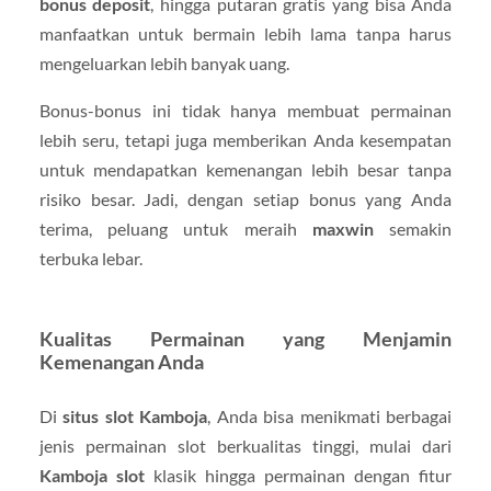
bonus deposit
, hingga putaran gratis yang bisa Anda
manfaatkan untuk bermain lebih lama tanpa harus
mengeluarkan lebih banyak uang.
Bonus-bonus ini tidak hanya membuat permainan
lebih seru, tetapi juga memberikan Anda kesempatan
untuk mendapatkan kemenangan lebih besar tanpa
risiko besar. Jadi, dengan setiap bonus yang Anda
terima, peluang untuk meraih
maxwin
semakin
terbuka lebar.
Kualitas Permainan yang Menjamin
Kemenangan Anda
Di
situs slot Kamboja
, Anda bisa menikmati berbagai
jenis permainan slot berkualitas tinggi, mulai dari
Kamboja slot
klasik hingga permainan dengan fitur