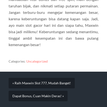
taruhan bijak, dan nikmati setiap putaran permainan.
Jangan terburu-buru mengejar kemenangan besar,
karena keberuntungan bisa datang kapan saja. Jadi,
ayo main slot gacor hari ini dan siapa tahu, Maxwin
bisa jadi milikmu! Keberuntungan sedang menantimu,
tinggal ambil kesempatan ini dan bawa pulang
kemenangan besar!
Categories:
Uncategorized
« Raih Maxwin Slot 777, Mudah Banget!
Dapat Bonus, Cuan Makin Deras! »