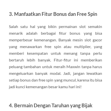
3.
Manfaatkan Fitur Bonus dan Free Spin
Salah satu hal yang bikin permainan slot semakin
menarik adalah berbagai fitur bonus yang bisa
memperbesar kemenangan. Banyak mesin slot gacor
yang menawarkan free spin atau multiplier, yang
memberi kesempatan untuk menang tanpa perlu
bertaruh lebih banyak. Fitur-fitur ini memberikan
peluang tambahan untuk meraih Maxwin tanpa harus
mengeluarkan banyak modal. Jadi, jangan lewatkan
setiap bonus dan free spin yang muncul, karena itu bisa
jadi kunci kemenangan besar kamu hari ini!
4.
Bermain Dengan Taruhan yang Bijak