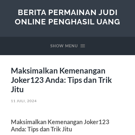
BERITA PERMAINAN JUDI
ONLINE PENGHASIL UANG
SHOW MENU
Maksimalkan Kemenangan
Joker123 Anda: Tips dan Trik
Jitu
11 JULI, 2024
Maksimalkan Kemenangan Joker123
Anda: Tips dan Trik Jitu