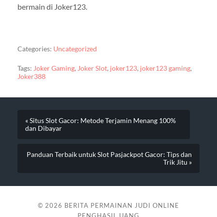
bermain di Joker123.
Categories:
Uncategorized
Tags:
Joker Gaming
,
Joker Slot
,
joker123
,
joker123 gaming
,
Joker388
« Situs Slot Gacor: Metode Terjamin Menang 100%
dan Dibayar
Panduan Terbaik untuk Slot Pasjackpot Gacor: Tips dan
Trik Jitu »
© 2026
BERITA PERMAINAN JUDI ONLINE
PENGHASIL UANG