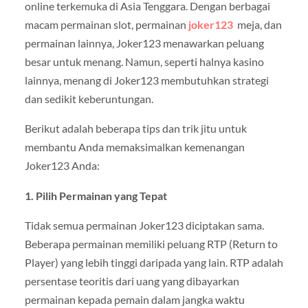
online terkemuka di Asia Tenggara. Dengan berbagai
macam permainan slot, permainan
joker123
meja, dan
permainan lainnya, Joker123 menawarkan peluang
besar untuk menang. Namun, seperti halnya kasino
lainnya, menang di Joker123 membutuhkan strategi
dan sedikit keberuntungan.
Berikut adalah beberapa tips dan trik jitu untuk
membantu Anda memaksimalkan kemenangan
Joker123 Anda:
1. Pilih Permainan yang Tepat
Tidak semua permainan Joker123 diciptakan sama.
Beberapa permainan memiliki peluang RTP (Return to
Player) yang lebih tinggi daripada yang lain. RTP adalah
persentase teoritis dari uang yang dibayarkan
permainan kepada pemain dalam jangka waktu