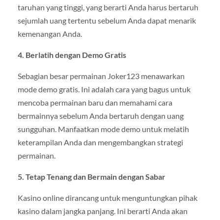
taruhan yang tinggi, yang berarti Anda harus bertaruh
sejumlah uang tertentu sebelum Anda dapat menarik
kemenangan Anda.
4. Berlatih dengan Demo Gratis
Sebagian besar permainan Joker123 menawarkan
mode demo gratis. Ini adalah cara yang bagus untuk
mencoba permainan baru dan memahami cara
bermainnya sebelum Anda bertaruh dengan uang
sungguhan. Manfaatkan mode demo untuk melatih
keterampilan Anda dan mengembangkan strategi
permainan.
5. Tetap Tenang dan Bermain dengan Sabar
Kasino online dirancang untuk menguntungkan pihak
kasino dalam jangka panjang. Ini berarti Anda akan