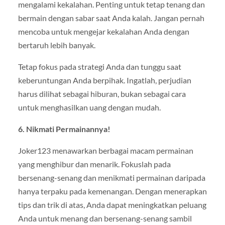
mengalami kekalahan. Penting untuk tetap tenang dan
bermain dengan sabar saat Anda kalah. Jangan pernah
mencoba untuk mengejar kekalahan Anda dengan
bertaruh lebih banyak.
Tetap fokus pada strategi Anda dan tunggu saat
keberuntungan Anda berpihak. Ingatlah, perjudian
harus dilihat sebagai hiburan, bukan sebagai cara
untuk menghasilkan uang dengan mudah.
6. Nikmati Permainannya!
Joker123 menawarkan berbagai macam permainan
yang menghibur dan menarik. Fokuslah pada
bersenang-senang dan menikmati permainan daripada
hanya terpaku pada kemenangan. Dengan menerapkan
tips dan trik di atas, Anda dapat meningkatkan peluang
Anda untuk menang dan bersenang-senang sambil