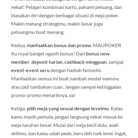
nekat! Pelajari kombinasi kartu, pahami peluang, dan
biasakan diri dengan berbagai situasi di meja poker.
Makin matang strategimu, makin besar juga
peluangmu buat menang.
Kedua,
manfaatkan bonus dan promo
. MAUPOKER
itu royal banget ngasih bonus! Dari
bonus new
member
,
deposit harian
,
cashback mingguan
, sampai
event-event seru
dengan hadiah fantastis.
Manfaatkan semua ini buat nambah modal mainmu
atau jadi tambahan cuan. Jangan sampai ketinggalan
promo-promo menariknya, ya!
Ketiga,
pilih meja yang sesuai dengan levelmu
. Kalau
kamu masih pemula, jangan langsung nekat masuk ke
meja taruhan besar. Mulai dari meja kecil dulu, asah
skillmu, dan kalau udah pede, baru deh naik level. Ingat,