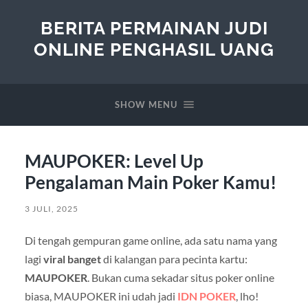
BERITA PERMAINAN JUDI
ONLINE PENGHASIL UANG
SHOW MENU
MAUPOKER: Level Up
Pengalaman Main Poker Kamu!
3 JULI, 2025
Di tengah gempuran game online, ada satu nama yang
lagi
viral banget
di kalangan para pecinta kartu:
MAUPOKER
. Bukan cuma sekadar situs poker online
biasa, MAUPOKER ini udah jadi
IDN POKER
, lho!