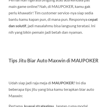
main game online? Nah, di MAUPOKER, kamu gak
perlu khawatir! Tim customer service-nya siap sedia
bantu kamu kapan pun, di mana pun. Responnya
cepat
dan solutif
, jadi masalahmu bisa langsung teratasi. Ini
nih yang bikin pemain jadi betah dan nyaman.
Tips Jitu Biar Auto Maxwin di MAUPOKER
Udah siap jadi raja meja di
MAUPOKER
? Ini dia
beberapa tips jitu yang bisa kamu terapkan biar auto
Maxwin:
Pertama,
kuasai strategimu
. Jangan cuma modal