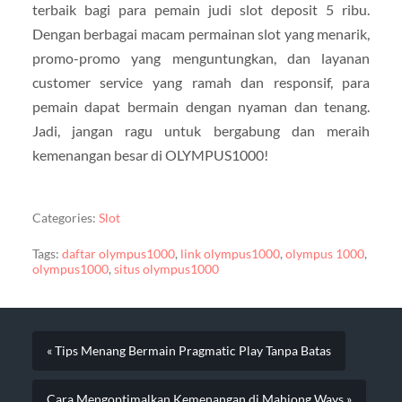
terbaik bagi para pemain judi slot deposit 5 ribu.
Dengan berbagai macam permainan slot yang menarik,
promo-promo yang menguntungkan, dan layanan
customer service yang ramah dan responsif, para
pemain dapat bermain dengan nyaman dan tenang.
Jadi, jangan ragu untuk bergabung dan meraih
kemenangan besar di OLYMPUS1000!
Categories:
Slot
Tags:
daftar olympus1000
,
link olympus1000
,
olympus 1000
,
olympus1000
,
situs olympus1000
« Tips Menang Bermain Pragmatic Play Tanpa Batas
Cara Mengoptimalkan Kemenangan di Mahjong Ways »