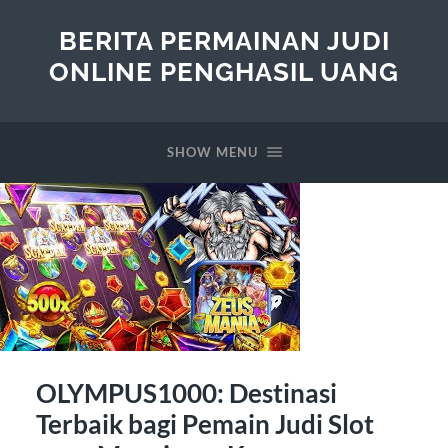
BERITA PERMAINAN JUDI
ONLINE PENGHASIL UANG
SHOW MENU
OLYMPUS1000: Destinasi
Terbaik bagi Pemain Judi Slot