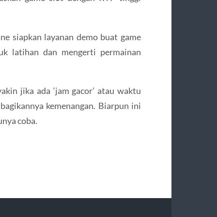
ine siapkan layanan demo buat game
uk latihan dan mengerti permainan
kin jika ada ‘jam gacor’ atau waktu
mbagikannya kemenangan. Biarpun ini
runya coba.