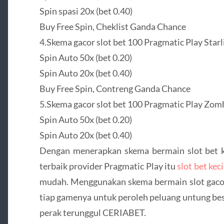
Spin spasi 20x (bet 0.40)
Buy Free Spin, Cheklist Ganda Chance
4.Skema gacor slot bet 100 Pragmatic Play Starl
Spin Auto 50x (bet 0.20)
Spin Auto 20x (bet 0.40)
Buy Free Spin, Contreng Ganda Chance
5.Skema gacor slot bet 100 Pragmatic Play Zom
Spin Auto 50x (bet 0.20)
Spin Auto 20x (bet 0.40)
Dengan menerapkan skema bermain slot bet ke
terbaik provider Pragmatic Play itu
slot bet keci
mudah. Menggunakan skema bermain slot gacor 
tiap gamenya untuk peroleh peluang untung bes
perak terunggul CERIABET.