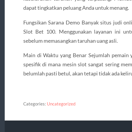
dapat tingkatkan peluang Anda untuk menang.
Fungsikan Sarana Demo Banyak situs judi onl
Slot Bet 100. Menggunakan layanan ini unt
sebelum memasangkan taruhan uang asli.
Main di Waktu yang Benar Sejumlah pemain ya
spesifik di mana mesin slot sangat sering me
belumlah pasti betul, akan tetapi tidak ada keli
Categories:
Uncategorized