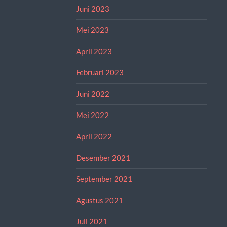
Juni 2023
Mei 2023
April 2023
Februari 2023
Juni 2022
Mei 2022
April 2022
Desember 2021
September 2021
Agustus 2021
Juli 2021