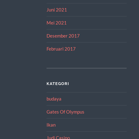
Juni 2021
Mei 2021
Desember 2017
Februari 2017
KATEGORI
budaya
Gates Of Olympus
Ikan
Judi Casino