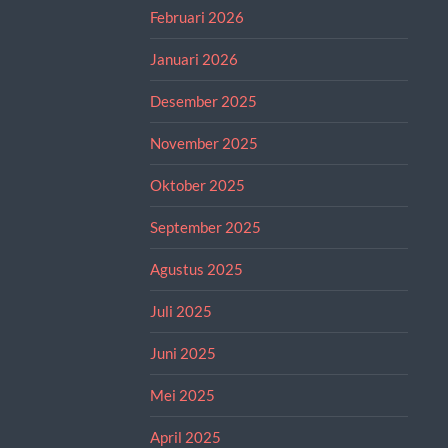
Februari 2026
Januari 2026
Desember 2025
November 2025
Oktober 2025
September 2025
Agustus 2025
Juli 2025
Juni 2025
Mei 2025
April 2025