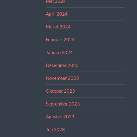
Mei 2024
April 2024
Maret 2024
Februari 2024
Januari 2024
Desember 2023
November 2023
Oktober 2023
September 2023
Agustus 2023
Juli 2023