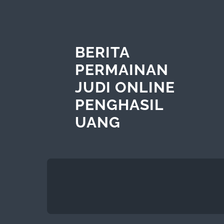
BERITA
PERMAINAN
JUDI ONLINE
PENGHASIL
UANG