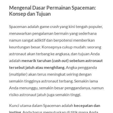
Mengenal Dasar Permainan Spaceman:
Konsep dan Tujuan
Spaceman adalah game
crash
yang kini tengah populer,
menawarkan pengalaman bermain yang sederhana
namun sangat adiktif dan berpotensi memberikan
keuntungan besar. Konsepnya cukup mudah: seorang
astronaut akan terbang ke angkasa, dan tujuan Anda
adalah
menarik taruhan (
cash out
) sebelum astronaut
tersebut jatuh atau menghilang
. Angka pengganda
(
multiplier
) akan terus meningkat seiring dengan
semakin tingginya astronaut terbang. Semakin lama
Anda menunggu, semakin besar penggandanya, namun
risiko astronaut jatuh juga semakin tinggi.
Kunci utama dalam Spaceman adalah
kecepatan dan
insting
. Anda harus memutuskan di titik mana Anda