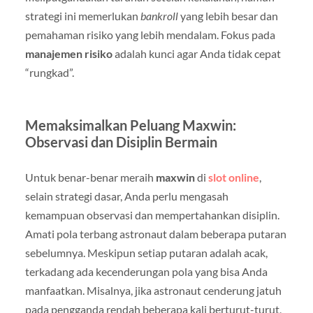
strategi ini memerlukan
bankroll
yang lebih besar dan
pemahaman risiko yang lebih mendalam. Fokus pada
manajemen risiko
adalah kunci agar Anda tidak cepat
“rungkad”.
Memaksimalkan Peluang Maxwin:
Observasi dan Disiplin Bermain
Untuk benar-benar meraih
maxwin
di
slot online
,
selain strategi dasar, Anda perlu mengasah
kemampuan observasi dan mempertahankan disiplin.
Amati pola terbang astronaut dalam beberapa putaran
sebelumnya. Meskipun setiap putaran adalah acak,
terkadang ada kecenderungan pola yang bisa Anda
manfaatkan. Misalnya, jika astronaut cenderung jatuh
pada pengganda rendah beberapa kali berturut-turut,