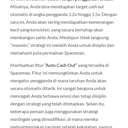
Misalnya, Anda bisa menetapkan target
cash out
otomatis di angka pengganda 1.2x hingga 1.5x. Dengan
cara ini, Anda akan sering mendapatkan kemenangan
kecil yang konsisten, yang secara bertahap akan
membangun saldo Anda. Meskipun tidak langsung
“maxwin,” strategi ini melatih Anda untuk disiplin dan
memahami pola permainan Spaceman.
Manfaatkan fitur
“Auto Cash Out”
yang tersedia di
Spaceman. Fitur ini memungkinkan Anda untuk
mengatur pengganda di mana taruhan Anda akan
secara otomatis ditarik. Ini sangat berguna untuk
mencegah Anda terbawa emosi dan tetap disiplin
dengan strategi yang telah ditetapkan. Selain itu,
beberapa pemain juga menggunakan strategi
martingale
yang dimodifikasi, di mana mereka
melipatgandakan taruhan setelah kekalahan, namun