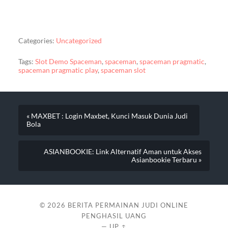
Categories:
Uncategorized
Tags:
Slot Demo Spaceman
,
spaceman
,
spaceman pragmatic
,
spaceman pragmatic play
,
spaceman slot
« MAXBET : Login Maxbet, Kunci Masuk Dunia Judi
Bola
ASIANBOOKIE: Link Alternatif Aman untuk Akses
Asianbookie Terbaru »
© 2026
BERITA PERMAINAN JUDI ONLINE
PENGHASIL UANG
—
UP ↑