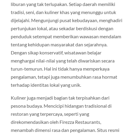
liburan yang tak terlupakan. Setiap daerah memiliki
tradisi, seni, dan kuliner khas yang menunggu untuk
dijelajahi. Mengunjungi pusat kebudayaan, menghadiri
pertunjukan lokal, atau sekadar berdiskusi dengan
penduduk setempat memberikan wawasan mendalam
tentang kehidupan masyarakat dan sejarahnya.
Dengan sikap konservatif, wisatawan belajar
menghargai nilai-nilai yang telah diwariskan secara
turun-temurun. Hal ini tidak hanya memperkaya
pengalaman, tetapi juga menumbuhkan rasa hormat
terhadap identitas lokal yang unik.
Kuliner juga menjadi bagian tak terpisahkan dari
pesona budaya. Mencicipi hidangan tradisional di
restoran yang terpercaya, seperti yang
direkomendasikan oleh
Firezza Restaurants
,
menambah dimensi rasa dan pengalaman. Situs resmi