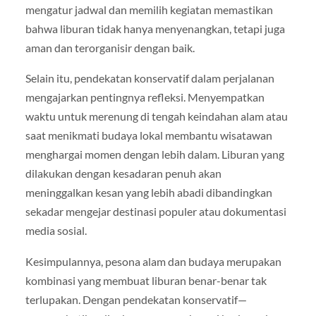
mengatur jadwal dan memilih kegiatan memastikan
bahwa liburan tidak hanya menyenangkan, tetapi juga
aman dan terorganisir dengan baik.
Selain itu, pendekatan konservatif dalam perjalanan
mengajarkan pentingnya refleksi. Menyempatkan
waktu untuk merenung di tengah keindahan alam atau
saat menikmati budaya lokal membantu wisatawan
menghargai momen dengan lebih dalam. Liburan yang
dilakukan dengan kesadaran penuh akan
meninggalkan kesan yang lebih abadi dibandingkan
sekadar mengejar destinasi populer atau dokumentasi
media sosial.
Kesimpulannya, pesona alam dan budaya merupakan
kombinasi yang membuat liburan benar-benar tak
terlupakan. Dengan pendekatan konservatif—