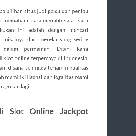
pa pilihan situs judi palsu dan penipu
us memahami cara memilih salah satu
akukan ini adalah dengan mencari
, misalnya dari mereka yang sering
l dalam permainan. Disini kami
 slot online terpercaya di Indonesia.
in disana sehingga terjamin kualitas
h memiliki lisensi dan legalitas resmi
ragukan lagi.
di Slot Online Jackpot