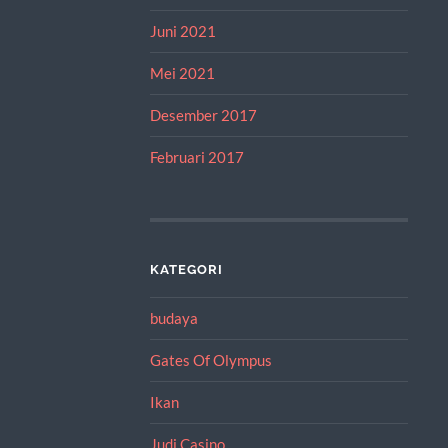
Juni 2021
Mei 2021
Desember 2017
Februari 2017
KATEGORI
budaya
Gates Of Olympus
Ikan
Judi Casino