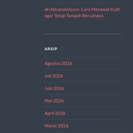
drchitrasskincure: Cara Merawat Kulit
agar Tetap Tampak Bercahaya
ARSIP
Agustus 2026
Juli 2026
Juni 2026
Mei 2026
April 2026
Maret 2026