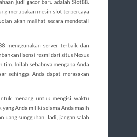
aan judi gacor baru adalah Slot88.
yang merupakan mesin slot terpercaya
dian akan melihat secara mendetail
ot88 menggunakan server terbaik dan
bahkan lisensi resmi dari situs Nexus
n tim. Inilah sebabnya mengapa Anda
esar sehingga Anda dapat merasakan
 untuk menang untuk mengisi waktu
ak yang Anda miliki selama Anda masih
 uang sungguhan. Jadi, jangan salah