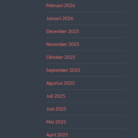
Februari 2026
Januari 2026
Desember 2025
November 2025
Oktober 2025
September 2025
Agustus 2025
Juli 2025
Juni 2025
Mei 2025
April 2025