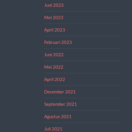
Juni 2023
Mei 2023
April 2023
Februari 2023
Juni 2022
Mei 2022
April 2022
Desember 2021
September 2021
Agustus 2021
Juli 2021