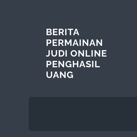
BERITA
PERMAINAN
JUDI ONLINE
PENGHASIL
UANG