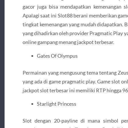
gacor juga bisa mendapatkan kemenangan slo
Apalagi saat ini Slot88 berani memberikan ga
tingkat kemenangan yang mudah didapatkan. Be
yang dihadirkan oleh provider Pragmatic Play 
online gampang menang jackpot terbesar.
Gates Of Olympus
Permainan yang mengusung tema tentang Zeus i
yang ada di game pragmatic play. Game slot 
jackpot slot terbesar ini memiliki RTP hingga 9
Starlight Princess
Slot dengan 20-payline di mana simbol per