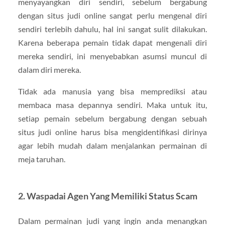
menyayangkan diri sendiri, sebelum bergabung
dengan situs judi online sangat perlu mengenal diri
sendiri terlebih dahulu, hal ini sangat sulit dilakukan.
Karena beberapa pemain tidak dapat mengenali diri
mereka sendiri, ini menyebabkan asumsi muncul di
dalam diri mereka.
Tidak ada manusia yang bisa memprediksi atau
membaca masa depannya sendiri. Maka untuk itu,
setiap pemain sebelum bergabung dengan sebuah
situs judi online harus bisa mengidentifikasi dirinya
agar lebih mudah dalam menjalankan permainan di
meja taruhan.
2. Waspadai Agen Yang Memiliki Status Scam
Dalam permainan judi yang ingin anda menangkan