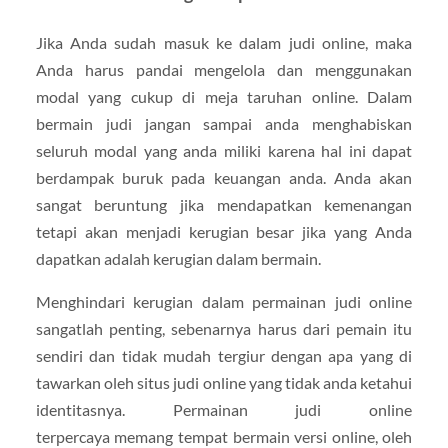
Jika Anda sudah masuk ke dalam judi online, maka
Anda harus pandai mengelola dan menggunakan
modal yang cukup di meja taruhan online. Dalam
bermain judi jangan sampai anda menghabiskan
seluruh modal yang anda miliki karena hal ini dapat
berdampak buruk pada keuangan anda. Anda akan
sangat beruntung jika mendapatkan kemenangan
tetapi akan menjadi kerugian besar jika yang Anda
dapatkan adalah kerugian dalam bermain.
Menghindari kerugian dalam permainan judi online
sangatlah penting, sebenarnya harus dari pemain itu
sendiri dan tidak mudah tergiur dengan apa yang di
tawarkan oleh situs judi online yang tidak anda ketahui
identitasnya. Permainan judi online
terpercaya memang tempat bermain versi online, oleh