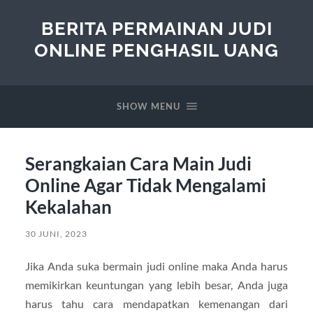
BERITA PERMAINAN JUDI
ONLINE PENGHASIL UANG
SHOW MENU
Serangkaian Cara Main Judi
Online Agar Tidak Mengalami
Kekalahan
30 JUNI, 2023
Jika Anda suka bermain judi online maka Anda harus
memikirkan keuntungan yang lebih besar, Anda juga
harus tahu cara mendapatkan kemenangan dari