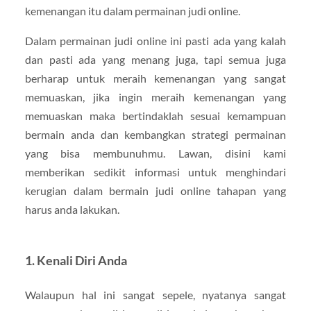
kemenangan itu dalam permainan judi online.
Dalam permainan judi online ini pasti ada yang kalah
dan pasti ada yang menang juga, tapi semua juga
berharap untuk meraih kemenangan yang sangat
memuaskan, jika ingin meraih kemenangan yang
memuaskan maka bertindaklah sesuai kemampuan
bermain anda dan kembangkan strategi permainan
yang bisa membunuhmu. Lawan, disini kami
memberikan sedikit informasi untuk menghindari
kerugian dalam bermain judi online tahapan yang
harus anda lakukan.
1. Kenali Diri Anda
Walaupun hal ini sangat sepele, nyatanya sangat