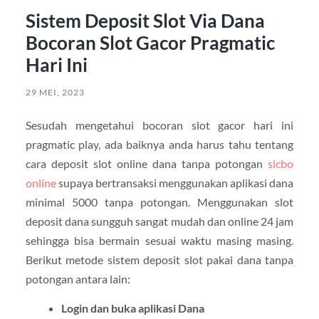
Sistem Deposit Slot Via Dana
Bocoran Slot Gacor Pragmatic
Hari Ini
29 MEI, 2023
Sesudah mengetahui bocoran slot gacor hari ini
pragmatic play, ada baiknya anda harus tahu tentang
cara deposit slot online dana tanpa potongan
sicbo
online
supaya bertransaksi menggunakan aplikasi dana
minimal 5000 tanpa potongan. Menggunakan slot
deposit dana sungguh sangat mudah dan online 24 jam
sehingga bisa bermain sesuai waktu masing masing.
Berikut metode sistem deposit slot pakai dana tanpa
potongan antara lain:
Login dan buka aplikasi Dana