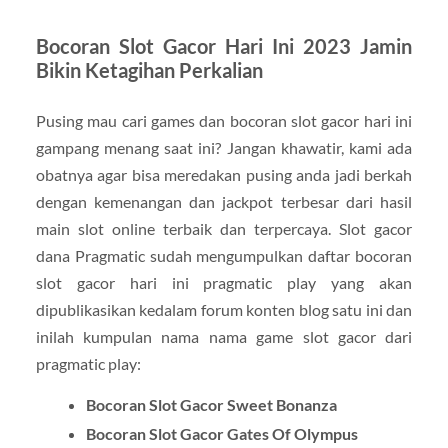
Bocoran Slot Gacor Hari Ini 2023 Jamin
Bikin Ketagihan Perkalian
Pusing mau cari games dan bocoran slot gacor hari ini
gampang menang saat ini? Jangan khawatir, kami ada
obatnya agar bisa meredakan pusing anda jadi berkah
dengan kemenangan dan jackpot terbesar dari hasil
main slot online terbaik dan terpercaya. Slot gacor
dana Pragmatic sudah mengumpulkan daftar bocoran
slot gacor hari ini pragmatic play yang akan
dipublikasikan kedalam forum konten blog satu ini dan
inilah kumpulan nama nama game slot gacor dari
pragmatic play:
Bocoran Slot Gacor Sweet Bonanza
Bocoran Slot Gacor Gates Of Olympus