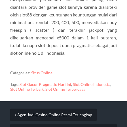
diantara provider game slot lainnya karena diarsiteki
oleh slot88 dengan keuntungan keuntungan mulai dari
minimal bet rendah 200, 400, 500, menyediakan buy
freespin ( scatter ) dan terakhir jackpot yang
dikeluarkan mencapai x5000 dalam 1 kali putaran,
itulah kenapa slot deposit dana pragmatic sebagai judi
slot online no 1 di indonesia.
Categories:
Situs Online
Tags:
Slot Gacor Pragmatic Hari Ini
,
Slot Online Indonesia
,
Slot Online Terbaik
,
Slot Online Terpercaya
« Agen Judi Casino Online Resmi Terlengkap