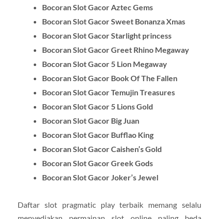
Bocoran Slot Gacor Aztec Gems
Bocoran Slot Gacor Sweet Bonanza Xmas
Bocoran Slot Gacor Starlight princess
Bocoran Slot Gacor Greet Rhino Megaway
Bocoran Slot Gacor 5 Lion Megaway
Bocoran Slot Gacor Book Of The Fallen
Bocoran Slot Gacor Temujin Treasures
Bocoran Slot Gacor 5 Lions Gold
Bocoran Slot Gacor Big Juan
Bocoran Slot Gacor Bufflao King
Bocoran Slot Gacor Caishen’s Gold
Bocoran Slot Gacor Greek Gods
Bocoran Slot Gacor Joker’s Jewel
Daftar slot pragmatic play terbaik memang selalu
menyediakan permainan slot online paling beda