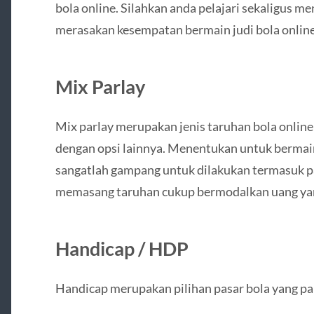
bola online. Silahkan anda pelajari sekaligus m
merasakan kesempatan bermain judi bola online
Mix Parlay
Mix parlay merupakan jenis taruhan bola onlin
dengan opsi lainnya. Menentukan untuk bermain
sangatlah gampang untuk dilakukan termasuk p
memasang taruhan cukup bermodalkan uang ya
Handicap / HDP
Handicap merupakan pilihan pasar bola yang pa