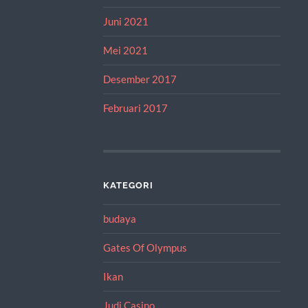
Juni 2021
Mei 2021
Desember 2017
Februari 2017
KATEGORI
budaya
Gates Of Olympus
Ikan
Judi Casino