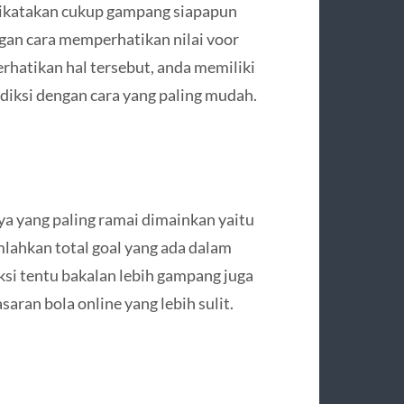
 dikatakan cukup gampang siapapun
gan cara memperhatikan nilai voor
hatikan hal tersebut, anda memiliki
ksi dengan cara yang paling mudah.
ya yang paling ramai dimainkan yaitu
lahkan total goal yang ada dalam
ksi tentu bakalan lebih gampang juga
aran bola online yang lebih sulit.