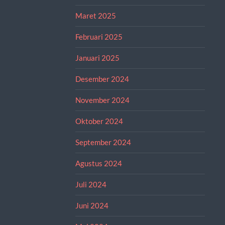
Maret 2025
Februari 2025
Januari 2025
Desember 2024
November 2024
Oktober 2024
September 2024
Agustus 2024
Juli 2024
Juni 2024