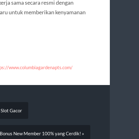
erja sama secara resmi dengan
rbaru untuk memberikan kenyamanan
ps://www.columbiagardenapts.com/
 Slot Gacor
n Bonus New Member 100% yang Cerdik! »