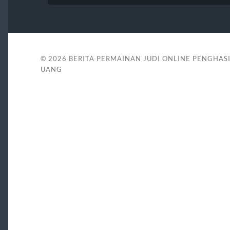
© 2026
BERITA PERMAINAN JUDI ONLINE PENGHAS
UANG