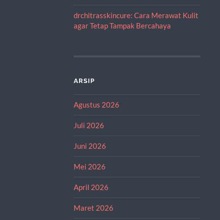
drchitrasskincure: Cara Merawat Kulit
agar Tetap Tampak Bercahaya
ARSIP
Agustus 2026
Juli 2026
Juni 2026
Mei 2026
April 2026
Maret 2026