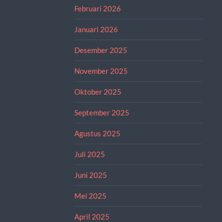
Februari 2026
Januari 2026
Desember 2025
November 2025
Oktober 2025
September 2025
Agustus 2025
Juli 2025
Juni 2025
Mei 2025
April 2025