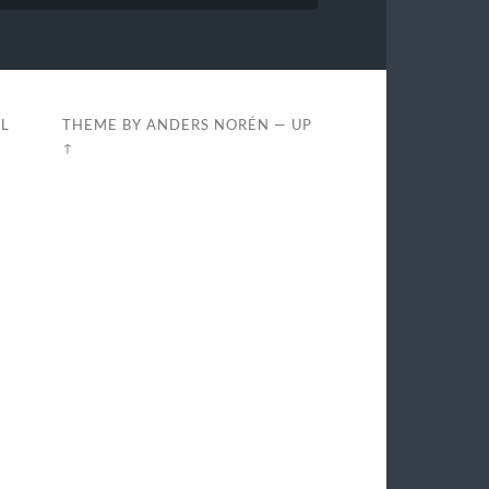
IL
THEME BY
ANDERS NORÉN
—
UP
↑