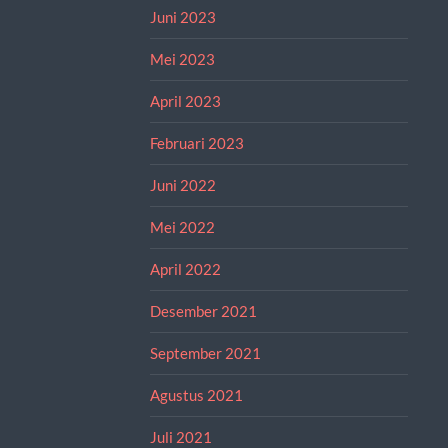
Juni 2023
Mei 2023
April 2023
Februari 2023
Juni 2022
Mei 2022
April 2022
Desember 2021
September 2021
Agustus 2021
Juli 2021