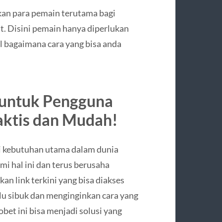
kan para pemain terutama bagi
t. Disini pemain hanya diperlukan
l bagaimana cara yang bisa anda
 untuk Pengguna
aktis dan Mudah!
di kebutuhan utama dalam dunia
i hal ini dan terus berusaha
 link terkini yang bisa diakses
u sibuk dan menginginkan cara yang
obet ini bisa menjadi solusi yang