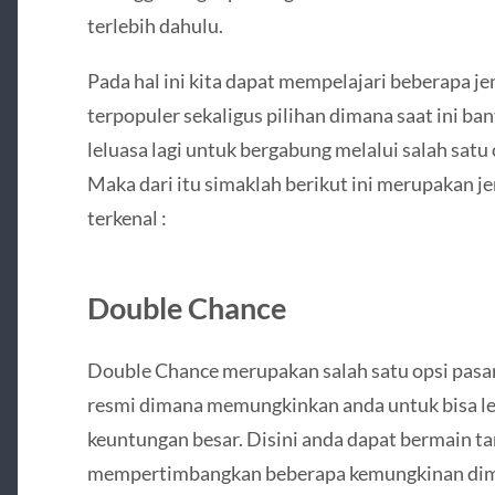
terlebih dahulu.
Pada hal ini kita dapat mempelajari beberapa je
terpopuler sekaligus pilihan dimana saat ini ba
leluasa lagi untuk bergabung melalui salah satu 
Maka dari itu simaklah berikut ini merupakan je
terkenal :
Double Chance
Double Chance merupakan salah satu opsi pasara
resmi dimana memungkinkan anda untuk bisa le
keuntungan besar. Disini anda dapat bermain t
mempertimbangkan beberapa kemungkinan diman