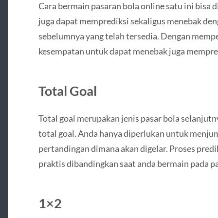
Cara bermain pasaran bola online satu ini bisa
juga dapat memprediksi sekaligus menebak den
sebelumnya yang telah tersedia. Dengan memper
kesempatan untuk dapat menebak juga mempredi
Total Goal
Total goal merupakan jenis pasar bola selanjutn
total goal. Anda hanya diperlukan untuk menjum
pertandingan dimana akan digelar. Proses predi
praktis dibandingkan saat anda bermain pada pas
1×2