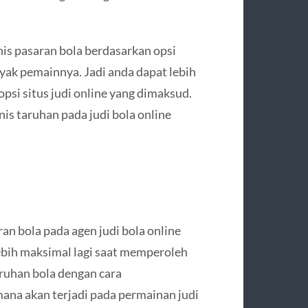
nis pasaran bola berdasarkan opsi
nyak pemainnya. Jadi anda dapat lebih
opsi situs judi online yang dimaksud.
nis taruhan pada judi bola online
n bola pada agen judi bola online
bih maksimal lagi saat memperoleh
aruhan bola dengan cara
a akan terjadi pada permainan judi