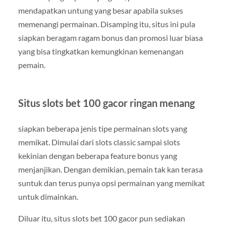
mendapatkan untung yang besar apabila sukses
memenangi permainan. Disamping itu, situs ini pula
siapkan beragam ragam bonus dan promosi luar biasa
yang bisa tingkatkan kemungkinan kemenangan
pemain.
Situs slots bet 100 gacor ringan menang
siapkan beberapa jenis tipe permainan slots yang
memikat. Dimulai dari slots classic sampai slots
kekinian dengan beberapa feature bonus yang
menjanjikan. Dengan demikian, pemain tak kan terasa
suntuk dan terus punya opsi permainan yang memikat
untuk dimainkan.
Diluar itu, situs slots bet 100 gacor pun sediakan