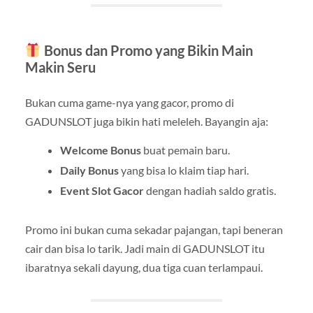
Bonus dan Promo yang Bikin Main
Makin Seru
Bukan cuma game-nya yang gacor, promo di
GADUNSLOT juga bikin hati meleleh. Bayangin aja:
Welcome Bonus
buat pemain baru.
Daily Bonus
yang bisa lo klaim tiap hari.
Event Slot Gacor
dengan hadiah saldo gratis.
Promo ini bukan cuma sekadar pajangan, tapi beneran
cair dan bisa lo tarik. Jadi main di GADUNSLOT itu
ibaratnya sekali dayung, dua tiga cuan terlampaui.