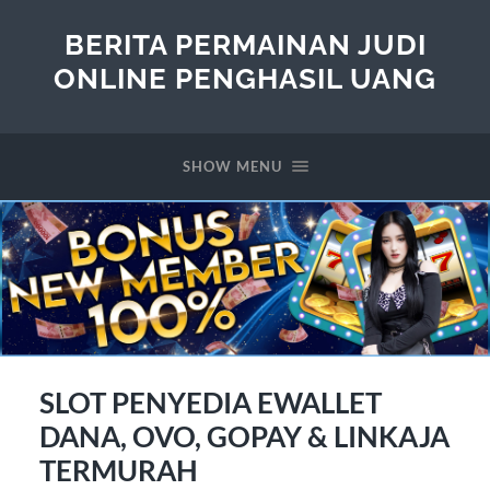
BERITA PERMAINAN JUDI
ONLINE PENGHASIL UANG
SHOW MENU
SLOT PENYEDIA EWALLET
DANA, OVO, GOPAY & LINKAJA
TERMURAH