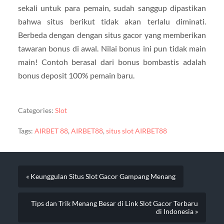
sekali untuk para pemain, sudah sanggup dipastikan
bahwa situs berikut tidak akan terlalu diminati.
Berbeda dengan dengan situs gacor yang memberikan
tawaran bonus di awal. Nilai bonus ini pun tidak main
main! Contoh berasal dari bonus bombastis adalah
bonus deposit 100% pemain baru.
Categories:
Slot
Tags:
AIRBET 88
,
AIRBET88
,
situs slot AIRBET88
« Keunggulan Situs Slot Gacor Gampang Menang
Tips dan Trik Menang Besar di Link Slot Gacor Terbaru
di Indonesia »