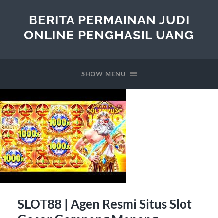
BERITA PERMAINAN JUDI
ONLINE PENGHASIL UANG
SHOW MENU
SLOT88 | Agen Resmi Situs Slot