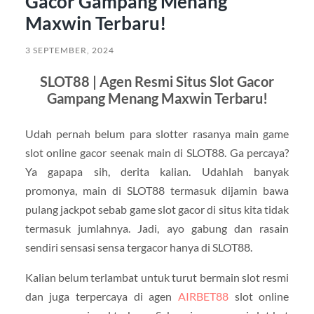
Gacor Gampang Menang
Maxwin Terbaru!
3 SEPTEMBER, 2024
SLOT88 | Agen Resmi Situs Slot Gacor
Gampang Menang Maxwin Terbaru!
Udah pernah belum para slotter rasanya main game
slot online gacor seenak main di SLOT88. Ga percaya?
Ya gapapa sih, derita kalian. Udahlah banyak
promonya, main di SLOT88 termasuk dijamin bawa
pulang jackpot sebab game slot gacor di situs kita tidak
termasuk jumlahnya. Jadi, ayo gabung dan rasain
sendiri sensasi sensa tergacor hanya di SLOT88.
Kalian belum terlambat untuk turut bermain slot resmi
dan juga terpercaya di agen
AIRBET88
slot online