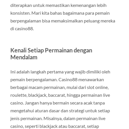
diterapkan untuk memastikan kemenangan lebih
konsisten. Mari kita bahas bagaimana para pemain
berpengalaman bisa memaksimalkan peluang mereka
di casino88.
Kenali Setiap Permainan dengan
Mendalam
Ini adalah langkah pertama yang wajib dimiliki oleh
pemain berpengalaman. Casino88 menawarkan
berbagai macam permainan, mulai dari slot online,
roulette, blackjack, baccarat, hingga permainan live
casino. Jangan hanya bermain secara acak tanpa
mengetahui aturan dasar dan strategi untuk setiap
jenis permainan. Misalnya, dalam permainan live
casino, seperti blackjack atau baccarat, setiap