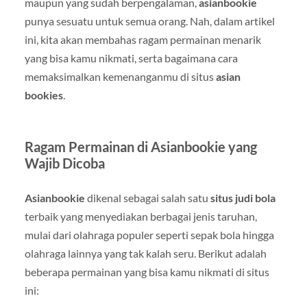
maupun yang sudah berpengalaman,
asianbookie
punya sesuatu untuk semua orang. Nah, dalam artikel
ini, kita akan membahas ragam permainan menarik
yang bisa kamu nikmati, serta bagaimana cara
memaksimalkan kemenanganmu di situs
asian
bookies
.
Ragam Permainan di Asianbookie yang
Wajib Dicoba
Asianbookie
dikenal sebagai salah satu
situs judi bola
terbaik yang menyediakan berbagai jenis taruhan,
mulai dari olahraga populer seperti sepak bola hingga
olahraga lainnya yang tak kalah seru. Berikut adalah
beberapa permainan yang bisa kamu nikmati di situs
ini: