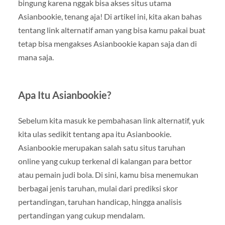
bingung karena nggak bisa akses situs utama
Asianbookie, tenang aja! Di artikel ini, kita akan bahas
tentang link alternatif aman yang bisa kamu pakai buat
tetap bisa mengakses Asianbookie kapan saja dan di
mana saja.
Apa Itu Asianbookie?
Sebelum kita masuk ke pembahasan link alternatif, yuk
kita ulas sedikit tentang apa itu Asianbookie.
Asianbookie merupakan salah satu situs taruhan
online yang cukup terkenal di kalangan para bettor
atau pemain judi bola. Di sini, kamu bisa menemukan
berbagai jenis taruhan, mulai dari prediksi skor
pertandingan, taruhan handicap, hingga analisis
pertandingan yang cukup mendalam.