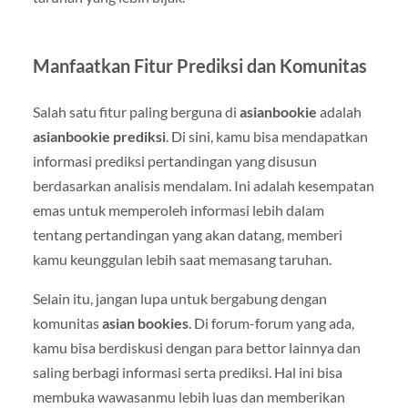
Manfaatkan Fitur Prediksi dan Komunitas
Salah satu fitur paling berguna di
asianbookie
adalah
asianbookie prediksi
. Di sini, kamu bisa mendapatkan
informasi prediksi pertandingan yang disusun
berdasarkan analisis mendalam. Ini adalah kesempatan
emas untuk memperoleh informasi lebih dalam
tentang pertandingan yang akan datang, memberi
kamu keunggulan lebih saat memasang taruhan.
Selain itu, jangan lupa untuk bergabung dengan
komunitas
asian bookies
. Di forum-forum yang ada,
kamu bisa berdiskusi dengan para bettor lainnya dan
saling berbagi informasi serta prediksi. Hal ini bisa
membuka wawasanmu lebih luas dan memberikan