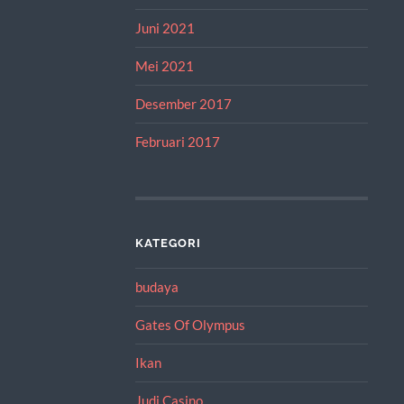
Juni 2021
Mei 2021
Desember 2017
Februari 2017
KATEGORI
budaya
Gates Of Olympus
Ikan
Judi Casino