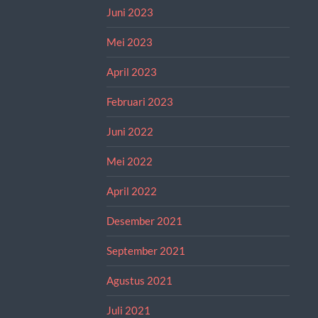
Juni 2023
Mei 2023
April 2023
Februari 2023
Juni 2022
Mei 2022
April 2022
Desember 2021
September 2021
Agustus 2021
Juli 2021