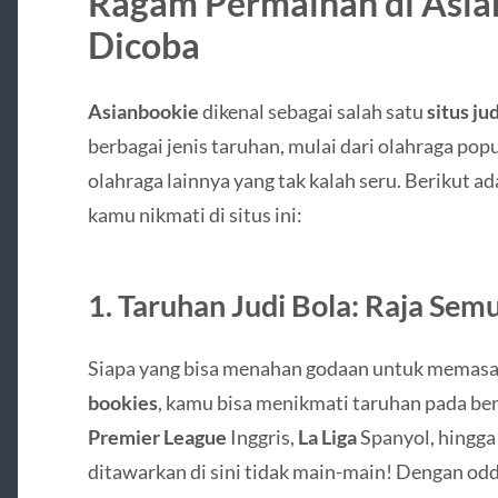
Ragam Permainan di Asia
Dicoba
Asianbookie
dikenal sebagai salah satu
situs ju
berbagai jenis taruhan, mulai dari olahraga popu
olahraga lainnya yang tak kalah seru. Berikut 
kamu nikmati di situs ini:
1. Taruhan Judi Bola: Raja Sem
Siapa yang bisa menahan godaan untuk memasa
bookies
, kamu bisa menikmati taruhan pada berb
Premier League
Inggris,
La Liga
Spanyol, hingg
ditawarkan di sini tidak main-main! Dengan od