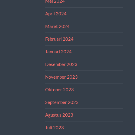
Mei 2024
April 2024
Maret 2024
Februari 2024
Januari 2024
Desember 2023
November 2023
Oktober 2023
September 2023
Agustus 2023
Juli 2023