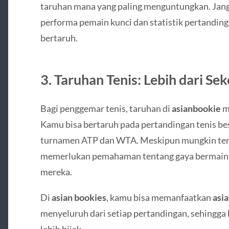
taruhan mana yang paling menguntungkan. Jan
performa pemain kunci dan statistik pertandi
bertaruh.
3. Taruhan Tenis: Lebih dari Se
Bagi penggemar tenis, taruhan di
asianbookie
m
Kamu bisa bertaruh pada pertandingan tenis bes
turnamen ATP dan WTA. Meskipun mungkin terli
memerlukan pemahaman tentang gaya bermain p
mereka.
Di
asian bookies
, kamu bisa memanfaatkan
asia
menyeluruh dari setiap pertandingan, sehingg
lebih bijak.