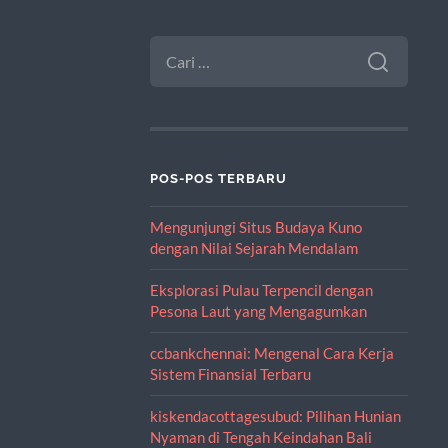
CARI
UNTUK:
POS-POS TERBARU
Mengunjungi Situs Budaya Kuno
dengan Nilai Sejarah Mendalam
Eksplorasi Pulau Terpencil dengan
Pesona Laut yang Mengagumkan
ccbankchennai: Mengenal Cara Kerja
Sistem Finansial Terbaru
kiskendacottagesubud: Pilihan Hunian
Nyaman di Tengah Keindahan Bali