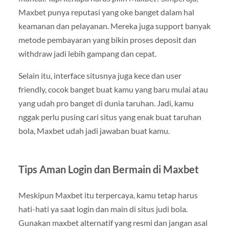
Maxbet punya reputasi yang oke banget dalam hal
keamanan dan pelayanan. Mereka juga support banyak
metode pembayaran yang bikin proses deposit dan
withdraw jadi lebih gampang dan cepat.
Selain itu, interface situsnya juga kece dan user
friendly, cocok banget buat kamu yang baru mulai atau
yang udah pro banget di dunia taruhan. Jadi, kamu
nggak perlu pusing cari situs yang enak buat taruhan
bola, Maxbet udah jadi jawaban buat kamu.
Tips Aman Login dan Bermain di Maxbet
Meskipun Maxbet itu terpercaya, kamu tetap harus
hati-hati ya saat login dan main di situs judi bola.
Gunakan maxbet alternatif yang resmi dan jangan asal