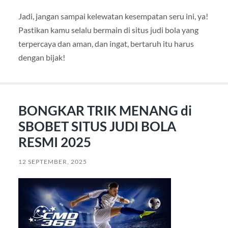
Jadi, jangan sampai kelewatan kesempatan seru ini, ya!
Pastikan kamu selalu bermain di situs judi bola yang
terpercaya dan aman, dan ingat, bertaruh itu harus
dengan bijak!
BONGKAR TRIK MENANG di
SBOBET SITUS JUDI BOLA
RESMI 2025
12 SEPTEMBER, 2025