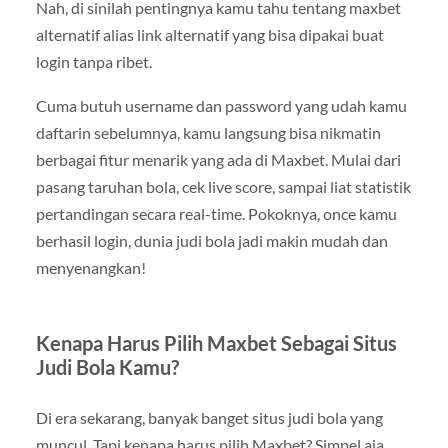
Nah, di sinilah pentingnya kamu tahu tentang maxbet
alternatif alias link alternatif yang bisa dipakai buat
login tanpa ribet.
Cuma butuh username dan password yang udah kamu
daftarin sebelumnya, kamu langsung bisa nikmatin
berbagai fitur menarik yang ada di Maxbet. Mulai dari
pasang taruhan bola, cek live score, sampai liat statistik
pertandingan secara real-time. Pokoknya, once kamu
berhasil login, dunia judi bola jadi makin mudah dan
menyenangkan!
Kenapa Harus Pilih Maxbet Sebagai Situs
Judi Bola Kamu?
Di era sekarang, banyak banget situs judi bola yang
muncul. Tapi kenapa harus pilih Maxbet? Simpel aja,