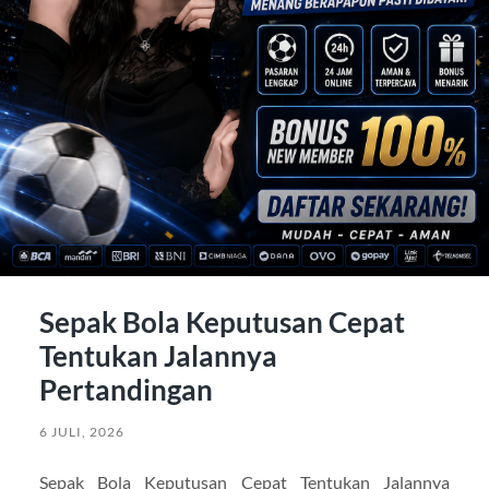
Sepak Bola Keputusan Cepat
Tentukan Jalannya
Pertandingan
6 JULI, 2026
Sepak Bola Keputusan Cepat Tentukan Jalannya