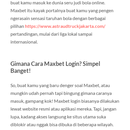
buat kamu masuk ke dunia seru judi bola online.
Maxbet itu kayak portalnya buat kamu yang pengen
ngerasain sensasi taruhan bola dengan berbagai
pilihan
https://www.astraudtruckjakarta.com/
pertandingan, mulai dari liga lokal sampai
internasional.
Gimana Cara Maxbet Login? Simpel
Banget!
So, buat kamu yang baru denger soal Maxbet, atau
mungkin udah pernah tapi bingung gimana caranya
masuk, gampang kok! Maxbet login biasanya dilakukan
lewat website resmi atau aplikasi mereka. Tapi, jangan
lupa, kadang akses langsung ke situs utama suka
diblokir atau nggak bisa dibuka di beberapa wilayah.