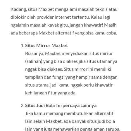
Kadang, situs Maxbet mengalami masalah teknis atau
diblokir oleh provider internet tertentu. Kalau lagi
ngalamin masalah kayak gitu, jangan khawatir! Masih
ada beberapa Maxbet alternatif yang bisa kamu coba.
Situs Mirror Maxbet
Biasanya, Maxbet menyediakan situs mirror
(salinan) yang bisa diakses jika situs utamanya
nggak bisa diakses. Situs mirror ini memiliki
tampilan dan fungsi yang hampir sama dengan
situs utama, jadi kamu nggak perlu khawatir
kehilangan fitur yang ada.
Situs Judi Bola Terpercaya Lainnya
Jika kamu memang membutuhkan alternatif
lain selain Maxbet, ada banyak situs judi bola
lain yang juga menawarkan pengalaman serupa.