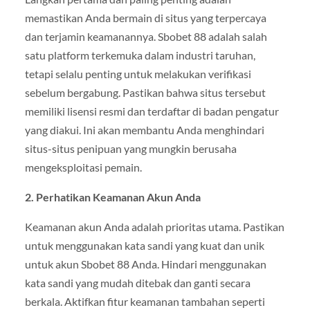
memastikan Anda bermain di situs yang terpercaya
dan terjamin keamanannya. Sbobet 88 adalah salah
satu platform terkemuka dalam industri taruhan,
tetapi selalu penting untuk melakukan verifikasi
sebelum bergabung. Pastikan bahwa situs tersebut
memiliki lisensi resmi dan terdaftar di badan pengatur
yang diakui. Ini akan membantu Anda menghindari
situs-situs penipuan yang mungkin berusaha
mengeksploitasi pemain.
2. Perhatikan Keamanan Akun Anda
Keamanan akun Anda adalah prioritas utama. Pastikan
untuk menggunakan kata sandi yang kuat dan unik
untuk akun Sbobet 88 Anda. Hindari menggunakan
kata sandi yang mudah ditebak dan ganti secara
berkala. Aktifkan fitur keamanan tambahan seperti