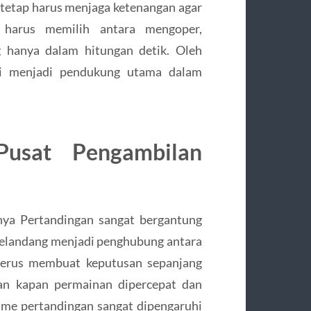
in tetap harus menjaga ketenangan agar
a harus memilih antara mengoper,
 hanya dalam hitungan detik. Oleh
iri menjadi pendukung utama dalam
Pusat Pengambilan
nya Pertandingan sangat bergantung
u, gelandang menjadi penghubung antara
 terus membuat keputusan sepanjang
kan kapan permainan dipercepat dan
itme pertandingan sangat dipengaruhi