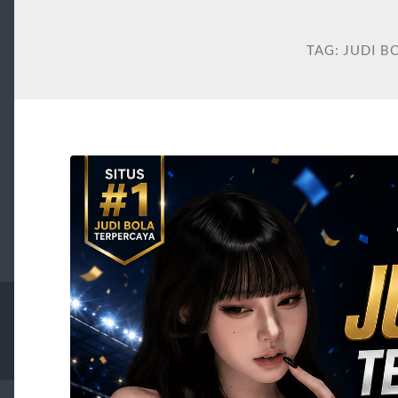
TAG:
JUDI B