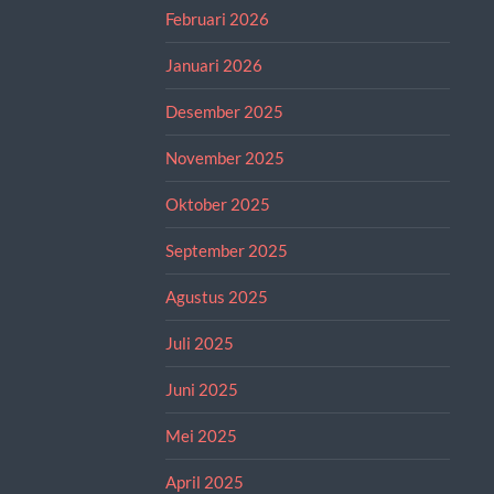
Februari 2026
Januari 2026
Desember 2025
November 2025
Oktober 2025
September 2025
Agustus 2025
Juli 2025
Juni 2025
Mei 2025
April 2025