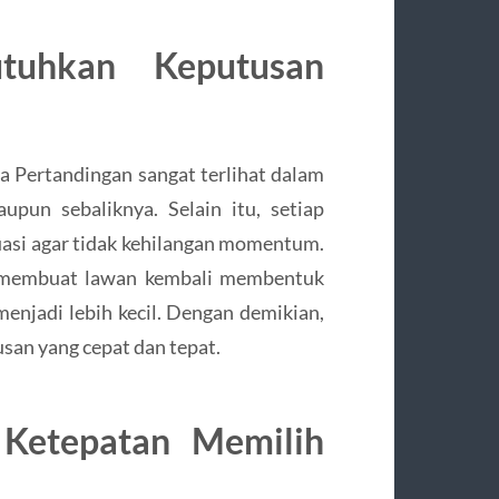
tuhkan Keputusan
 Pertandingan sangat terlihat dalam
upun sebaliknya. Selain itu, setiap
asi agar tidak kehilangan momentum.
at membuat lawan kembali membentuk
enjadi lebih kecil. Dengan demikian,
usan yang cepat dan tepat.
Ketepatan Memilih