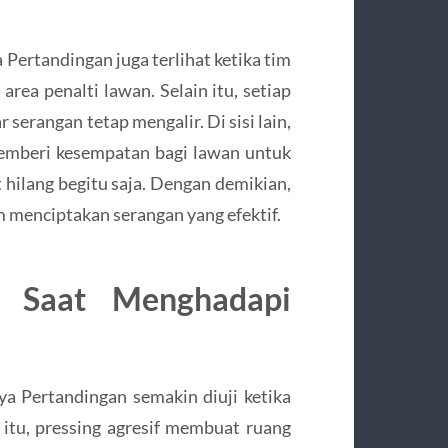
Pertandingan juga terlihat ketika tim
rea penalti lawan. Selain itu, setiap
erangan tetap mengalir. Di sisi lain,
emberi kesempatan bagi lawan untuk
hilang begitu saja. Dengan demikian,
m menciptakan serangan yang efektif.
n Saat Menghadapi
a Pertandingan semakin diuji ketika
 itu, pressing agresif membuat ruang