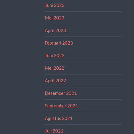
Juni 2023
Mei 2023
April 2023
Februari 2023
Juni 2022
Mei 2022
April 2022
Desember 2021
September 2021
Agustus 2021
Juli 2021