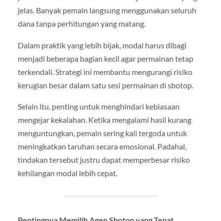
jelas. Banyak pemain langsung menggunakan seluruh
dana tanpa perhitungan yang matang.
Dalam praktik yang lebih bijak, modal harus dibagi
menjadi beberapa bagian kecil agar permainan tetap
terkendali. Strategi ini membantu mengurangi risiko
kerugian besar dalam satu sesi permainan di sbotop.
Selain itu, penting untuk menghindari kebiasaan
mengejar kekalahan. Ketika mengalami hasil kurang
menguntungkan, pemain sering kali tergoda untuk
meningkatkan taruhan secara emosional. Padahal,
tindakan tersebut justru dapat memperbesar risiko
kehilangan modal lebih cepat.
Pentingnya Memilih Agen Sbotop yang Tepat