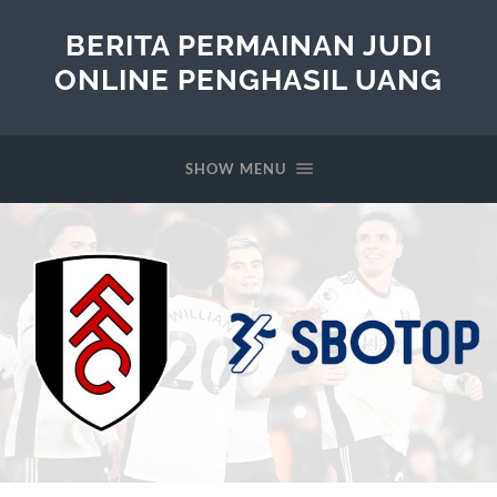
BERITA PERMAINAN JUDI
ONLINE PENGHASIL UANG
SHOW MENU