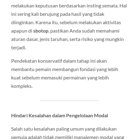
melakukan keputusan berdasarkan insting semata. Hal
ini sering kali berujung pada hasil yang tidak
diinginkan. Karena itu, sebelum melakukan aktivitas
apapun di
sbotop
, pastikan Anda sudah memahami
aturan dasar, jenis taruhan, serta risiko yang mungkin
terjadi.
Pendekatan konservatif dalam tahap ini akan
membantu pemain membangun fondasi yang lebih
kuat sebelum memasuki permainan yang lebih
kompleks.
Hindari Kesalahan dalam Pengelolaan Modal
Salah satu kesalahan paling umum yang dilakukan
pemula adalah tidak memiliki manajemen modal yang