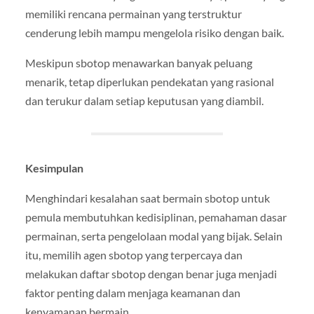
memiliki rencana permainan yang terstruktur
cenderung lebih mampu mengelola risiko dengan baik.
Meskipun sbotop menawarkan banyak peluang
menarik, tetap diperlukan pendekatan yang rasional
dan terukur dalam setiap keputusan yang diambil.
Kesimpulan
Menghindari kesalahan saat bermain sbotop untuk
pemula membutuhkan kedisiplinan, pemahaman dasar
permainan, serta pengelolaan modal yang bijak. Selain
itu, memilih agen sbotop yang terpercaya dan
melakukan daftar sbotop dengan benar juga menjadi
faktor penting dalam menjaga keamanan dan
kenyamanan bermain.