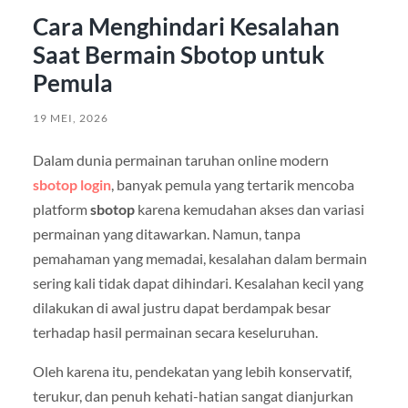
Cara Menghindari Kesalahan
Saat Bermain Sbotop untuk
Pemula
19 MEI, 2026
Dalam dunia permainan taruhan online modern
sbotop login
, banyak pemula yang tertarik mencoba
platform
sbotop
karena kemudahan akses dan variasi
permainan yang ditawarkan. Namun, tanpa
pemahaman yang memadai, kesalahan dalam bermain
sering kali tidak dapat dihindari. Kesalahan kecil yang
dilakukan di awal justru dapat berdampak besar
terhadap hasil permainan secara keseluruhan.
Oleh karena itu, pendekatan yang lebih konservatif,
terukur, dan penuh kehati-hatian sangat dianjurkan