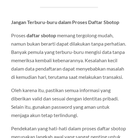
Jangan Terburu-buru dalam Proses Daftar Sbotop
Proses
daftar sbotop
memang tergolong mudah,
namun bukan berarti dapat dilakukan tanpa perhatian.
Banyak pemula yang terburu-buru mengisi data tanpa
memeriksa kembali kebenarannya. Kesalahan kecil
dalam data pendaftaran dapat menyebabkan masalah
di kemudian hari, terutama saat melakukan transaksi.
Oleh karena itu, pastikan semua informasi yang
diberikan valid dan sesuai dengan identitas pribadi.
Selain itu, gunakan password yang aman untuk
menjaga akun tetap terlindungi.
Pendekatan yang hati-hati dalam proses daftar sbotop
merupakan langkah awal yang sangat penting untuk