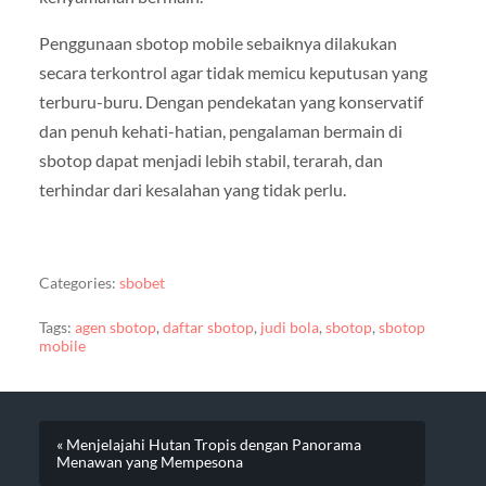
Penggunaan sbotop mobile sebaiknya dilakukan
secara terkontrol agar tidak memicu keputusan yang
terburu-buru. Dengan pendekatan yang konservatif
dan penuh kehati-hatian, pengalaman bermain di
sbotop dapat menjadi lebih stabil, terarah, dan
terhindar dari kesalahan yang tidak perlu.
Categories:
sbobet
Tags:
agen sbotop
,
daftar sbotop
,
judi bola
,
sbotop
,
sbotop
mobile
« Menjelajahi Hutan Tropis dengan Panorama
Menawan yang Mempesona