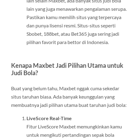
lain selain Maxbet, ada banyak situs judi bola
lain yang juga menawarkan pengalaman serupa.
Pastikan kamu memilih situs yang terpercaya
dan punya lisensi resmi. Situs-situs seperti
Sbobet, 188bet, atau Bet365 juga sering jadi
pilihan favorit para bettor di Indonesia.
Kenapa Maxbet Jadi Pilihan Utama untuk
Judi Bola?
Buat yang belum tahu, Maxbet nggak cuma sekedar
situs taruhan biasa. Ada banyak keunggulan yang
membuatnya jadi pilihan utama buat taruhan judi bola:
LiveScore Real-Time
Fitur LiveScore Maxbet memungkinkan kamu
untuk mengikuti pertandingan sepak bola