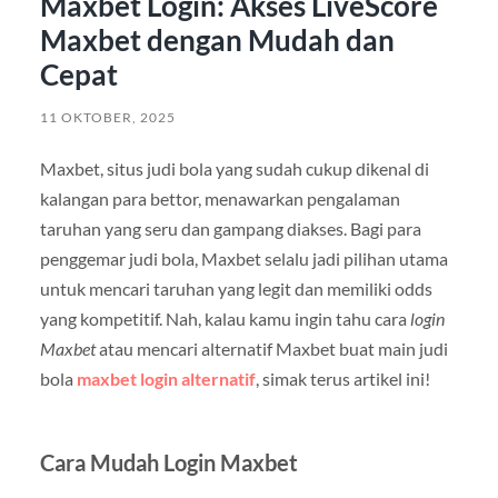
Maxbet Login: Akses LiveScore
Maxbet dengan Mudah dan
Cepat
11 OKTOBER, 2025
Maxbet, situs judi bola yang sudah cukup dikenal di
kalangan para bettor, menawarkan pengalaman
taruhan yang seru dan gampang diakses. Bagi para
penggemar judi bola, Maxbet selalu jadi pilihan utama
untuk mencari taruhan yang legit dan memiliki odds
yang kompetitif. Nah, kalau kamu ingin tahu cara
login
Maxbet
atau mencari alternatif Maxbet buat main judi
bola
maxbet login alternatif
, simak terus artikel ini!
Cara Mudah Login Maxbet