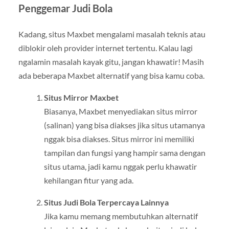
Penggemar Judi Bola
Kadang, situs Maxbet mengalami masalah teknis atau
diblokir oleh provider internet tertentu. Kalau lagi
ngalamin masalah kayak gitu, jangan khawatir! Masih
ada beberapa Maxbet alternatif yang bisa kamu coba.
Situs Mirror Maxbet
Biasanya, Maxbet menyediakan situs mirror
(salinan) yang bisa diakses jika situs utamanya
nggak bisa diakses. Situs mirror ini memiliki
tampilan dan fungsi yang hampir sama dengan
situs utama, jadi kamu nggak perlu khawatir
kehilangan fitur yang ada.
Situs Judi Bola Terpercaya Lainnya
Jika kamu memang membutuhkan alternatif