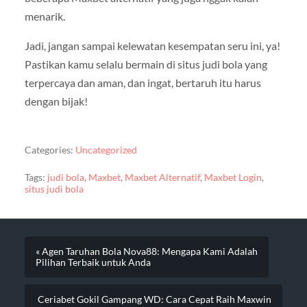
menarik.
Jadi, jangan sampai kelewatan kesempatan seru ini, ya!
Pastikan kamu selalu bermain di situs judi bola yang
terpercaya dan aman, dan ingat, bertaruh itu harus
dengan bijak!
Categories:
Uncategorized
Tags:
judi bola
,
Maxbet
,
Maxbet Alternatif
,
Maxbet Login
,
situs judi bola
« Agen Taruhan Bola Nova88: Mengapa Kami Adalah
Pilihan Terbaik untuk Anda
Ceriabet Gokil Gampang WD: Cara Cepat Raih Maxwin