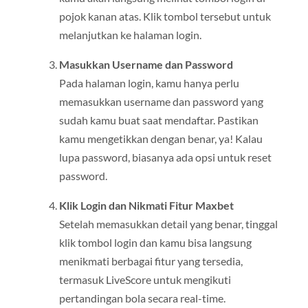
pojok kanan atas. Klik tombol tersebut untuk
melanjutkan ke halaman login.
Masukkan Username dan Password
Pada halaman login, kamu hanya perlu
memasukkan username dan password yang
sudah kamu buat saat mendaftar. Pastikan
kamu mengetikkan dengan benar, ya! Kalau
lupa password, biasanya ada opsi untuk reset
password.
Klik Login dan Nikmati Fitur Maxbet
Setelah memasukkan detail yang benar, tinggal
klik tombol login dan kamu bisa langsung
menikmati berbagai fitur yang tersedia,
termasuk LiveScore untuk mengikuti
pertandingan bola secara real-time.