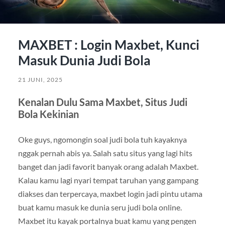
MAXBET : Login Maxbet, Kunci
Masuk Dunia Judi Bola
21 JUNI, 2025
Kenalan Dulu Sama Maxbet, Situs Judi
Bola Kekinian
Oke guys, ngomongin soal judi bola tuh kayaknya
nggak pernah abis ya. Salah satu situs yang lagi hits
banget dan jadi favorit banyak orang adalah Maxbet.
Kalau kamu lagi nyari tempat taruhan yang gampang
diakses dan terpercaya, maxbet login jadi pintu utama
buat kamu masuk ke dunia seru judi bola online.
Maxbet itu kayak portalnya buat kamu yang pengen