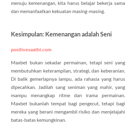
menuju kemenangan, kita harus belajar bekerja sama
dan memanfaatkan kekuatan masing-masing.
Kesimpulan: Kemenangan adalah Seni
positivesaathi.com
Maxbet bukan sekadar permainan, tetapi seni yang
membutuhkan keterampilan, strategi, dan keberanian.
Di balik gemerlapnya lampu, ada rahasia yang harus
dipecahkan. Jadilah sang seniman yang mahir, yang
mampu menangkap ritme dan irama permainan.
Maxbet bukanlah tempat bagi pengecut, tetapi bagi
mereka yang berani mengambil risiko dan menjelajahi
batas-batas kemungkinan.