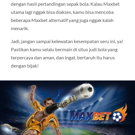
dengan hasil pertandingan sepak bola. Kalau Maxbet
utama lagi nggak bisa diakses, kamu bisa mencoba
beberapa Maxbet alternatif yang juga nggak kalah
menarik.
Jadi, jangan sampai kelewatan kesempatan seru ini, ya!
Pastikan kamu selalu bermain di situs judi bola yang
terpercaya dan aman, dan ingat, bertaruh itu harus
dengan bijak!