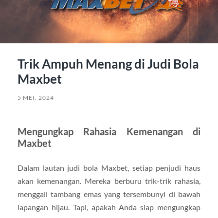
Trik Ampuh Menang di Judi Bola
Maxbet
5 MEI, 2024
Mengungkap Rahasia Kemenangan di
Maxbet
Dalam lautan judi bola Maxbet, setiap penjudi haus
akan kemenangan. Mereka berburu trik-trik rahasia,
menggali tambang emas yang tersembunyi di bawah
lapangan hijau. Tapi, apakah Anda siap mengungkap