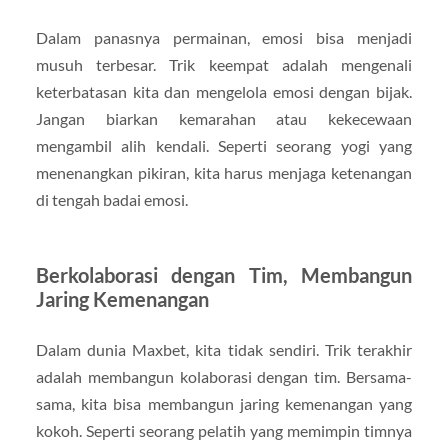
Dalam panasnya permainan, emosi bisa menjadi
musuh terbesar. Trik keempat adalah mengenali
keterbatasan kita dan mengelola emosi dengan bijak.
Jangan biarkan kemarahan atau kekecewaan
mengambil alih kendali. Seperti seorang yogi yang
menenangkan pikiran, kita harus menjaga ketenangan
di tengah badai emosi.
Berkolaborasi dengan Tim, Membangun
Jaring Kemenangan
Dalam dunia Maxbet, kita tidak sendiri. Trik terakhir
adalah membangun kolaborasi dengan tim. Bersama-
sama, kita bisa membangun jaring kemenangan yang
kokoh. Seperti seorang pelatih yang memimpin timnya