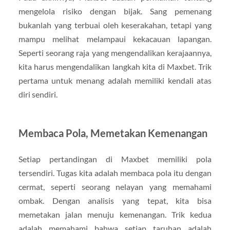
mengelola risiko dengan bijak. Sang pemenang
bukanlah yang terbuai oleh keserakahan, tetapi yang
mampu melihat melampaui kekacauan lapangan.
Seperti seorang raja yang mengendalikan kerajaannya,
kita harus mengendalikan langkah kita di Maxbet. Trik
pertama untuk menang adalah memiliki kendali atas
diri sendiri.
Membaca Pola, Memetakan Kemenangan
Setiap pertandingan di Maxbet memiliki pola
tersendiri. Tugas kita adalah membaca pola itu dengan
cermat, seperti seorang nelayan yang memahami
ombak. Dengan analisis yang tepat, kita bisa
memetakan jalan menuju kemenangan. Trik kedua
adalah memahami bahwa setiap taruhan adalah