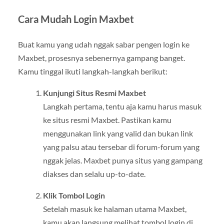
Cara Mudah Login Maxbet
Buat kamu yang udah nggak sabar pengen login ke
Maxbet, prosesnya sebenernya gampang banget.
Kamu tinggal ikuti langkah-langkah berikut:
Kunjungi Situs Resmi Maxbet
Langkah pertama, tentu aja kamu harus masuk
ke situs resmi Maxbet. Pastikan kamu
menggunakan link yang valid dan bukan link
yang palsu atau tersebar di forum-forum yang
nggak jelas. Maxbet punya situs yang gampang
diakses dan selalu up-to-date.
Klik Tombol Login
Setelah masuk ke halaman utama Maxbet,
kamu akan langsung melihat tombol login di