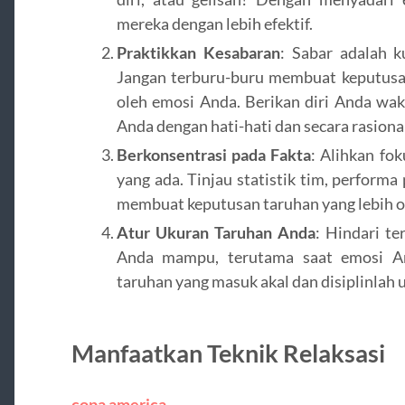
mereka dengan lebih efektif.
Praktikkan Kesabaran
: Sabar adalah k
Jangan terburu-buru membuat keputusa
oleh emosi Anda. Berikan diri Anda wa
Anda dengan hati-hati dan secara rasiona
Berkonsentrasi pada Fakta
: Alihkan fo
yang ada. Tinjau statistik tim, perform
membuat keputusan taruhan yang lebih ob
Atur Ukuran Taruhan Anda
: Hindari te
Anda mampu, terutama saat emosi An
taruhan yang masuk akal dan disiplinlah 
Manfaatkan Teknik Relaksasi
copa america