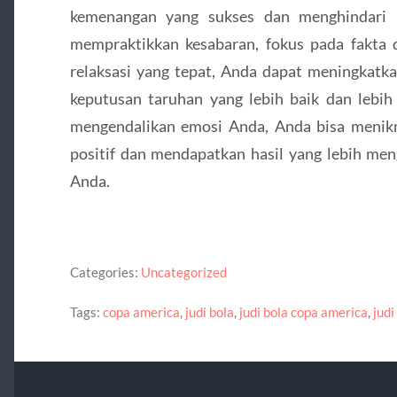
kemenangan yang sukses dan menghindari k
mempraktikkan kesabaran, fokus pada fakta 
relaksasi yang tepat, Anda dapat meningka
keputusan taruhan yang lebih baik dan lebih
mengendalikan emosi Anda, Anda bisa menik
positif dan mendapatkan hasil yang lebih meng
Anda.
Categories:
Uncategorized
Tags:
copa america
,
judi bola
,
judi bola copa america
,
jud