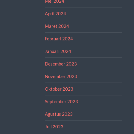
Mei 2024
April 2024
Maret 2024
Februari 2024
Januari 2024
Desember 2023
November 2023
Oktober 2023
September 2023
Agustus 2023
Juli 2023