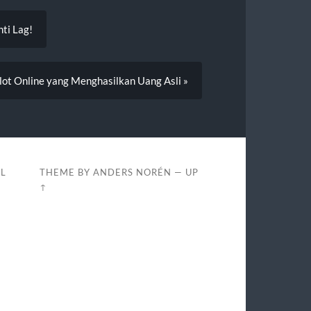
ti Lag!
lot Online yang Menghasilkan Uang Asli »
IL
THEME BY
ANDERS NORÉN
—
UP
↑