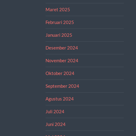
Maret 2025
Februari 2025
Januari 2025
Desember 2024
November 2024
Oktober 2024
September 2024
Agustus 2024
Juli 2024
Juni 2024