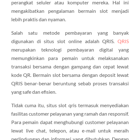
perangkat seluler atau komputer mereka. Hal ini
mengakibatkan pengalaman bermain slot menjadi
lebih praktis dan nyaman.
Salah satu metode pembayaran yang banyak
digunakan di situs slot online adalah QRIS.
QRIS
merupakan teknologi pembayaran digital yang
memungkinkan para pemain untuk melaksanakan
transaksi bersama dengan gampang dan cepat lewat
kode QR. Bermain slot bersama dengan deposit lewat
QRIS benar-benar beruntung sebab proses transaksi
yang safe dan efisien.
Tidak cuma itu, situs slot qris termasuk menyediakan
fasilitas customer pelayanan yang ramah dan responsif.
Para pemain dapat menghubungi customer pelayanan
lewat live chat, telepon, atau e-mail untuk meraih
perlindungan dan informasi yang dibutuhkan. Dengan