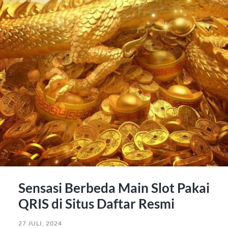
Sensasi Berbeda Main Slot Pakai
QRIS di Situs Daftar Resmi
27 JULI, 2024