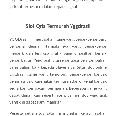
jackpot terbesar didalam tepat singkat.
Slot Qris Termurah Yggdrasil
YGGDrasil ini merupakan game yang benar-benar baru
bersama dengan tampilannya yang benar-benar
menarik dan lengkap grafik yang dihasilkan benar-
benar bagus. Yggdrasil juga senantiasa beri tambahan
yang paling baik kepada player nya. Situs slot online
yggdrasil game yang tergolong benar-benar banyak
peminatnya dikarenakan termurah dan di kenal banyak
sedia kan bermacam permainan. Beberapa game yang
dapat dimainkan seperti, ice plus fire slot yggdrasil,
yang kini dapat kami mainkan.
Peserta setia situs satu ini mungkin kerap rasakan