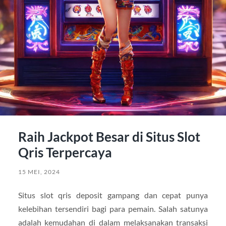
Raih Jackpot Besar di Situs Slot
Qris Terpercaya
15 MEI, 2024
Situs slot qris deposit gampang dan cepat punya
kelebihan tersendiri bagi para pemain. Salah satunya
adalah kemudahan di dalam melaksanakan transaksi