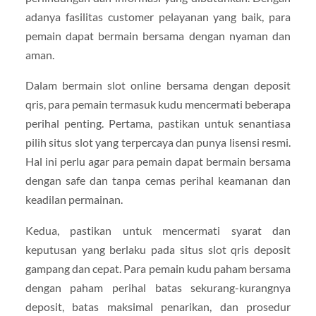
adanya fasilitas customer pelayanan yang baik, para
pemain dapat bermain bersama dengan nyaman dan
aman.
Dalam bermain slot online bersama dengan deposit
qris, para pemain termasuk kudu mencermati beberapa
perihal penting. Pertama, pastikan untuk senantiasa
pilih situs slot yang terpercaya dan punya lisensi resmi.
Hal ini perlu agar para pemain dapat bermain bersama
dengan safe dan tanpa cemas perihal keamanan dan
keadilan permainan.
Kedua, pastikan untuk mencermati syarat dan
keputusan yang berlaku pada situs slot qris deposit
gampang dan cepat. Para pemain kudu paham bersama
dengan paham perihal batas sekurang-kurangnya
deposit, batas maksimal penarikan, dan prosedur