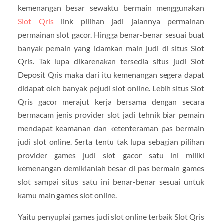
kemenangan besar sewaktu bermain menggunakan
Slot Qris
link pilihan jadi jalannya permainan
permainan slot gacor. Hingga benar-benar sesuai buat
banyak pemain yang idamkan main judi di situs Slot
Qris. Tak lupa dikarenakan tersedia situs judi Slot
Deposit Qris maka dari itu kemenangan segera dapat
didapat oleh banyak pejudi slot online. Lebih situs Slot
Qris gacor merajut kerja bersama dengan secara
bermacam jenis provider slot jadi tehnik biar pemain
mendapat keamanan dan ketenteraman pas bermain
judi slot online. Serta tentu tak lupa sebagian pilihan
provider games judi slot gacor satu ini miliki
kemenangan demikianlah besar di pas bermain games
slot sampai situs satu ini benar-benar sesuai untuk
kamu main games slot online.
Yaitu penyuplai games judi slot online terbaik Slot Qris