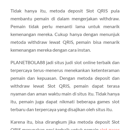
Tidak hanya itu, metoda deposit Slot QRIS pula
membantu pemain di dalam mengerjakan withdraw.
Pemain tidak perlu menanti lama untuk menarik
kemenangan mereka. Cukup hanya dengan menunjuk
metoda withdraw lewat QRIS, pemain bisa menarik
kemenangan mereka dengan cara instan.
PLANETBOLA88 jadi situs judi slot online terbaik dan
terpercaya terus-menerus menekankan ketenteraman
pemain dan kepuasan. Dengan metoda deposit dan
withdraw lewat Slot QRIS, pemain dapat terasa
nyaman dan aman waktu main di situs itu. Tidak hanya
itu, pemain juga dapat nikmati beberapa games slot
terbaru dan terpercaya yang disajikan oleh situs itu.
Karena itu, bisa dirangkum jika metoda deposit Slot
QRIS merupakan opsi terbaik untuk pemain
slot gacor