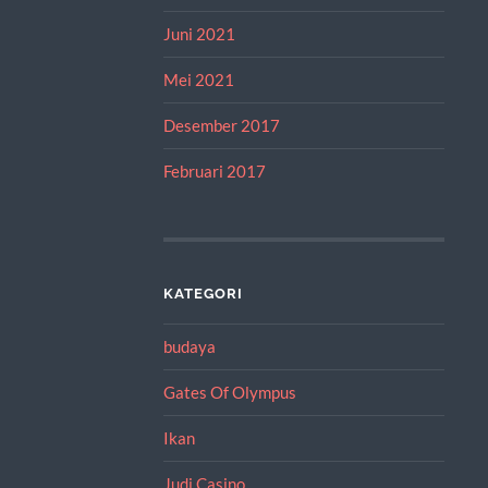
Juni 2021
Mei 2021
Desember 2017
Februari 2017
KATEGORI
budaya
Gates Of Olympus
Ikan
Judi Casino