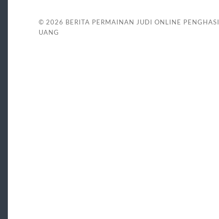
© 2026
BERITA PERMAINAN JUDI ONLINE PENGHAS
UANG