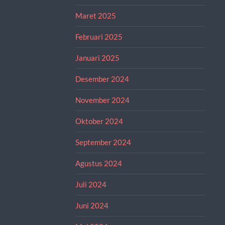
Maret 2025
Februari 2025
Januari 2025
Desember 2024
November 2024
Oktober 2024
September 2024
Agustus 2024
Juli 2024
Juni 2024