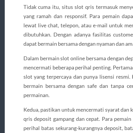
Tidak cuma itu, situs slot qris termasuk meny
yang ramah dan responsif. Para pemain dap
lewat live chat, telepon, atau e-mail untuk m
dibutuhkan. Dengan adanya fasilitas custome
dapat bermain bersama dengan nyaman dan am
Dalam bermain slot online bersama dengan dep
mencermati beberapa perihal penting. Pertama, 
slot yang terpercaya dan punya lisensi resmi.
bermain bersama dengan safe dan tanpa ce
permainan.
Kedua, pastikan untuk mencermati syarat dan k
qris deposit gampang dan cepat. Para pema
perihal batas sekurang-kurangnya deposit, ba