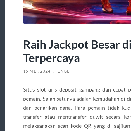
Raih Jackpot Besar di
Terpercaya
15 MEI, 2024
/
ENGE
Situs slot qris deposit gampang dan cepat p
pemain. Salah satunya adalah kemudahan di d
dan penarikan dana. Para pemain tidak kudu
transfer atau mentransfer duwit secara k
melaksanakan scan kode QR yang di sajikan 