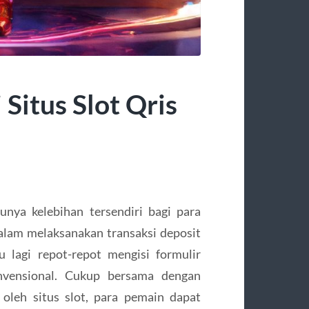
 Situs Slot Qris
unya kelebihan tersendiri bagi para
alam melaksanakan transaksi deposit
 lagi repot-repot mengisi formulir
onvensional. Cukup bersama dengan
oleh situs slot, para pemain dapat