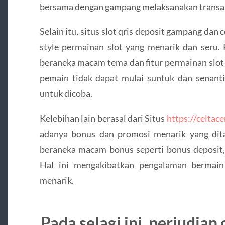
bersama dengan gampang melaksanakan transaks
Selain itu, situs slot qris deposit gampang d
style permainan slot yang menarik dan seru. 
beraneka macam tema dan fitur permainan slot 
pemain tidak dapat mulai suntuk dan senanti
untuk dicoba.
Kelebihan lain berasal dari Situs
https://celtac
adanya bonus dan promosi menarik yang dit
beraneka macam bonus seperti bonus deposit, 
Hal ini mengakibatkan pengalaman bermain
menarik.
Pada selagi ini, perjudian 