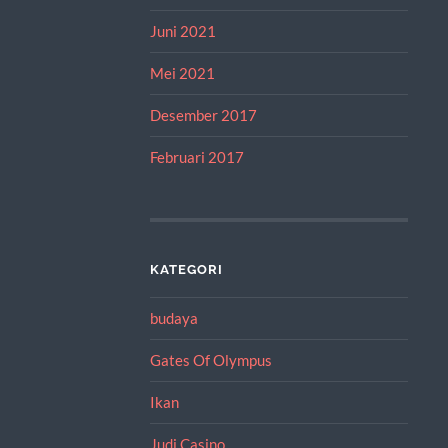
Juni 2021
Mei 2021
Desember 2017
Februari 2017
KATEGORI
budaya
Gates Of Olympus
Ikan
Judi Casino