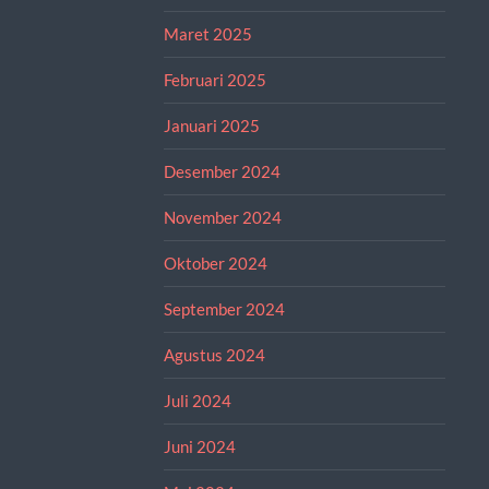
Maret 2025
Februari 2025
Januari 2025
Desember 2024
November 2024
Oktober 2024
September 2024
Agustus 2024
Juli 2024
Juni 2024