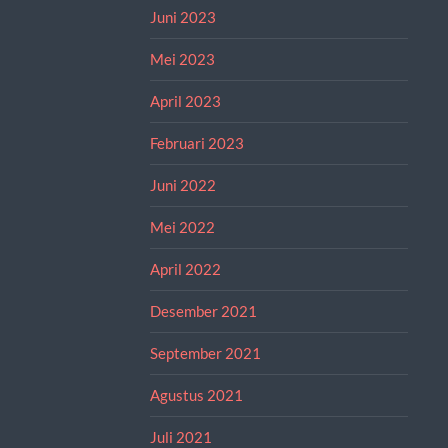
Juni 2023
Mei 2023
April 2023
Februari 2023
Juni 2022
Mei 2022
April 2022
Desember 2021
September 2021
Agustus 2021
Juli 2021