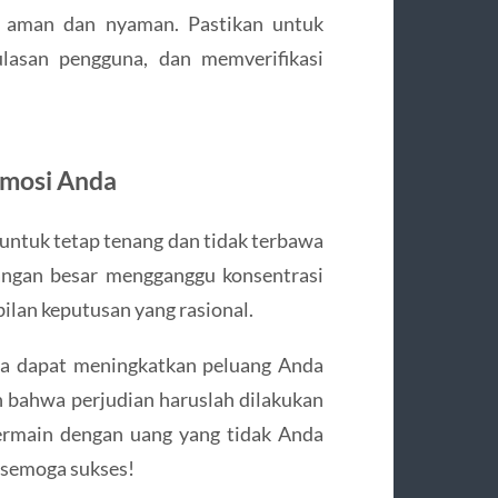
 aman dan nyaman. Pastikan untuk
ulasan pengguna, dan memverifikasi
Emosi Anda
 untuk tetap tenang dan tidak terbawa
angan besar mengganggu konsentrasi
ilan keputusan yang rasional.
da dapat meningkatkan peluang Anda
h bahwa perjudian haruslah dilakukan
ermain dengan uang yang tidak Anda
 semoga sukses!