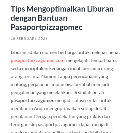
Tips Mengoptimalkan Liburan
dengan Bantuan
Pasaportpizzagomec
18 FEBRUARI, 2026
Liburan adalah momen berharga untuk melepas penat
pasaportpizzagomec.com
, menjelajahi tempat baru,
serta menciptakan kenangan indah bersama orang-
orang tercinta. Namun, tanpa perencanaan yang
matang, perjalanan impian bisa berubah menjadi
pengalaman yang melelahkan. Di sinilah peran
pasaportpizzagomec
menjadi solusi cerdas untuk
membantu Anda mengoptimalkan setiap detail
perjalanan. Dengan pendekatan yang praktis dan
terorganisir, pasaportpizzagomec dapat menjadi
panduan andalan agar liburan berjalan lebih lancar,