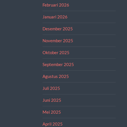
Februari 2026
Januari 2026
Desember 2025
November 2025
Oktober 2025
September 2025
Agustus 2025
Juli 2025
Juni 2025
Mei 2025
April 2025