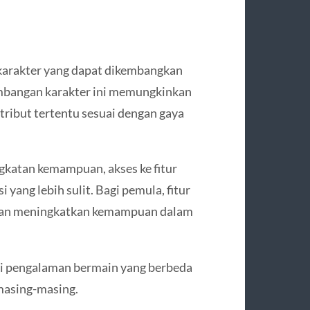
 karakter yang dapat dikembangkan
embangan karakter ini memungkinkan
ibut tertentu sesuai dengan gaya
katan kemampuan, akses ke fitur
ang lebih sulit. Bagi pemula, fitur
 dan meningkatkan kemampuan dalam
ki pengalaman bermain yang berbeda
masing-masing.