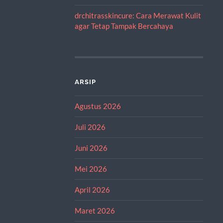
drchitrasskincure: Cara Merawat Kulit
agar Tetap Tampak Bercahaya
ARSIP
Agustus 2026
Juli 2026
Juni 2026
Mei 2026
April 2026
Maret 2026