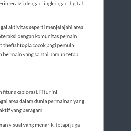
interaksi dengan lingkungan digital
ai aktivitas seperti menjelajahi area
rinteraksi dengan komunitas pemain
at
thefishtopia
cocok bagi pemula
n bermain yang santai namun tetap
 fitur eksplorasi. Fitur ini
gai area dalam dunia permainan yang
aktif yang beragam.
an visual yang menarik, tetapi juga