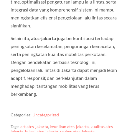
time, optimalisasi pengaturan lampu lalu lintas, serta
integrasi data yang komprehensif, sistem ini mampu
meningkatkan efisiensi pengelolaan lalu lintas secara
signifikan.
Selain itu,
atcs-jakarta
juga berkontribusi terhadap
peningkatan keselamatan, pengurangan kemacetan,
serta peningkatan kualitas mobilitas perkotaan.
Dengan pendekatan berbasis teknologi ini,
pengelolaan lalu lintas di Jakarta dapat menjadi lebih
adaptif, responsif, dan berkelanjutan dalam
menghadapi tantangan mobilitas yang terus
berkembang.
Categories:
Uncategorized
Tags:
art atcs-jakarta
,
keunikan atcs-jakarta
,
kualitas atcs-
jakarta
,
lokasi atcs-jakarta
,
review atcs-jakarta