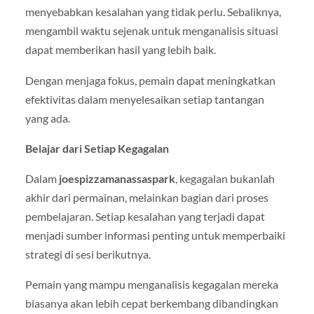
menyebabkan kesalahan yang tidak perlu. Sebaliknya,
mengambil waktu sejenak untuk menganalisis situasi
dapat memberikan hasil yang lebih baik.
Dengan menjaga fokus, pemain dapat meningkatkan
efektivitas dalam menyelesaikan setiap tantangan
yang ada.
Belajar dari Setiap Kegagalan
Dalam
joespizzamanassaspark
, kegagalan bukanlah
akhir dari permainan, melainkan bagian dari proses
pembelajaran. Setiap kesalahan yang terjadi dapat
menjadi sumber informasi penting untuk memperbaiki
strategi di sesi berikutnya.
Pemain yang mampu menganalisis kegagalan mereka
biasanya akan lebih cepat berkembang dibandingkan