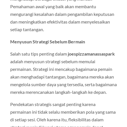
Pemahaman awal yang baik akan membantu
mengurangi kesalahan dalam pengambilan keputusan
dan meningkatkan efektivitas dalam menyelesaikan
setiap tantangan.
Menyusun Strategi Sebelum Bermain
Salah satu tips penting dalam
joespizzamanassaspark
adalah menyusun strategi sebelum memulai
permainan. Strategi ini mencakup bagaimana pemain
akan menghadapi tantangan, bagaimana mereka akan
mengelola sumber daya yang tersedia, serta bagaimana
mereka merencanakan langkah-langkah ke depan.
Pendekatan strategis sangat penting karena
permainan ini tidak selalu memberikan pola yang sama
di setiap sesi. Oleh karena itu, fleksibilitas dalam