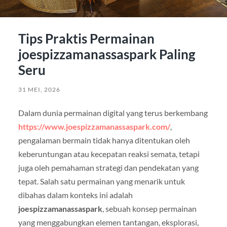
Tips Praktis Permainan
joespizzamanassaspark Paling
Seru
31 MEI, 2026
Dalam dunia permainan digital yang terus berkembang
https://www.joespizzamanassaspark.com/
,
pengalaman bermain tidak hanya ditentukan oleh
keberuntungan atau kecepatan reaksi semata, tetapi
juga oleh pemahaman strategi dan pendekatan yang
tepat. Salah satu permainan yang menarik untuk
dibahas dalam konteks ini adalah
joespizzamanassaspark
, sebuah konsep permainan
yang menggabungkan elemen tantangan, eksplorasi,