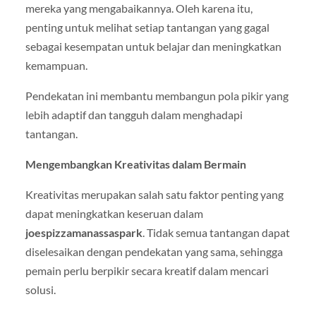
mereka yang mengabaikannya. Oleh karena itu,
penting untuk melihat setiap tantangan yang gagal
sebagai kesempatan untuk belajar dan meningkatkan
kemampuan.
Pendekatan ini membantu membangun pola pikir yang
lebih adaptif dan tangguh dalam menghadapi
tantangan.
Mengembangkan Kreativitas dalam Bermain
Kreativitas merupakan salah satu faktor penting yang
dapat meningkatkan keseruan dalam
joespizzamanassaspark
. Tidak semua tantangan dapat
diselesaikan dengan pendekatan yang sama, sehingga
pemain perlu berpikir secara kreatif dalam mencari
solusi.