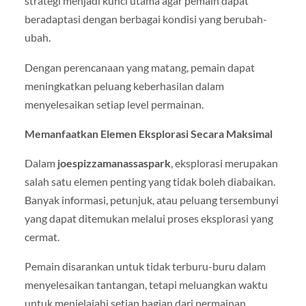
strategi menjadi kunci utama agar pemain dapat
beradaptasi dengan berbagai kondisi yang berubah-
ubah.
Dengan perencanaan yang matang, pemain dapat
meningkatkan peluang keberhasilan dalam
menyelesaikan setiap level permainan.
Memanfaatkan Elemen Eksplorasi Secara Maksimal
Dalam
joespizzamanassaspark
, eksplorasi merupakan
salah satu elemen penting yang tidak boleh diabaikan.
Banyak informasi, petunjuk, atau peluang tersembunyi
yang dapat ditemukan melalui proses eksplorasi yang
cermat.
Pemain disarankan untuk tidak terburu-buru dalam
menyelesaikan tantangan, tetapi meluangkan waktu
untuk menjelajahi setiap bagian dari permainan.