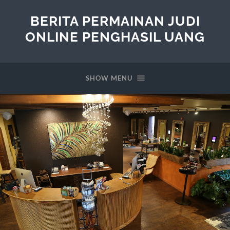
BERITA PERMAINAN JUDI
ONLINE PENGHASIL UANG
SHOW MENU